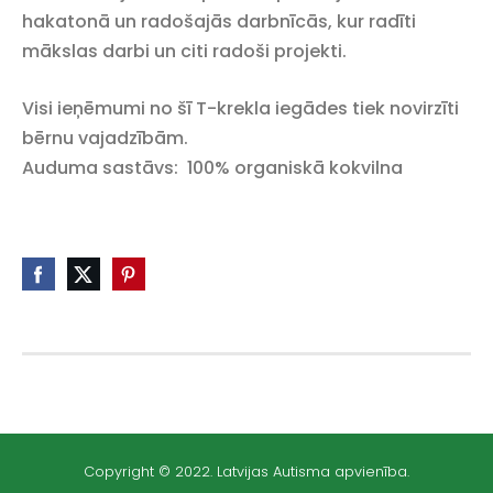
hakatonā un radošajās darbnīcās, kur radīti
mākslas darbi un citi radoši projekti.
Visi ieņēmumi no šī T-krekla iegādes
tiek novirzīti
bērnu vajadzībām.
Auduma sastāvs:
100% organiskā kokvilna
Copyright © 2022. Latvijas Autisma apvienība.