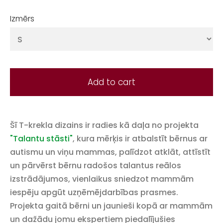
Izmērs
Add to cart
Šī T-krekla dizains ir radies kā daļa no projekta
"Talantu stāsti"
, kura mērķis ir atbalstīt bērnus ar
autismu un viņu mammas, palīdzot atklāt, attīstīt
un pārvērst bērnu radošos talantus reālos
izstrādājumos, vienlaikus sniedzot mammām
iespēju apgūt uzņēmējdarbības prasmes.
Projekta gaitā bērni un jaunieši kopā ar mammām
un dažādu jomu ekspertiem piedalījušies