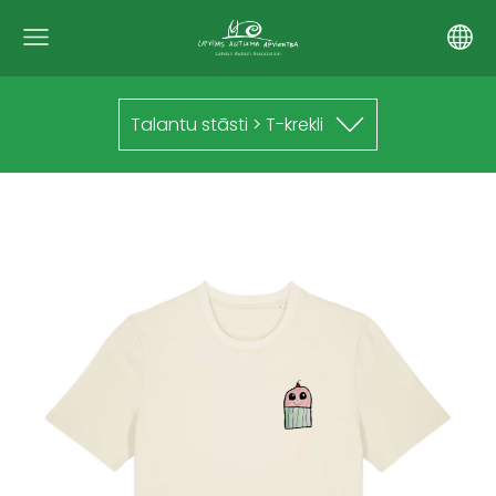
Talantu stāsti > T-krekli