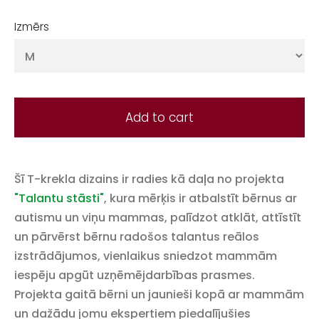
Izmērs
Add to cart
Šī T-krekla dizains ir radies kā daļa no projekta
"Talantu stāsti"
, kura mērķis ir atbalstīt bērnus ar
autismu un viņu mammas, palīdzot atklāt, attīstīt
un pārvērst bērnu radošos talantus reālos
izstrādājumos, vienlaikus sniedzot mammām
iespēju apgūt uzņēmējdarbības prasmes.
Projekta gaitā bērni un jaunieši kopā ar mammām
un dažādu jomu ekspertiem piedalījušies