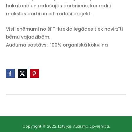
hakatonā un radošajās darbnīcās, kur radīti
mākslas darbi un citi radoši projekti.
Visi ieņēmumi no šī T-krekla iegādes
tiek novirzīti
bērnu vajadzībām.
Auduma sastāvs:
100% organiskā kokvilna
Copyright © 2022. Latvijas Autisma apvienība.