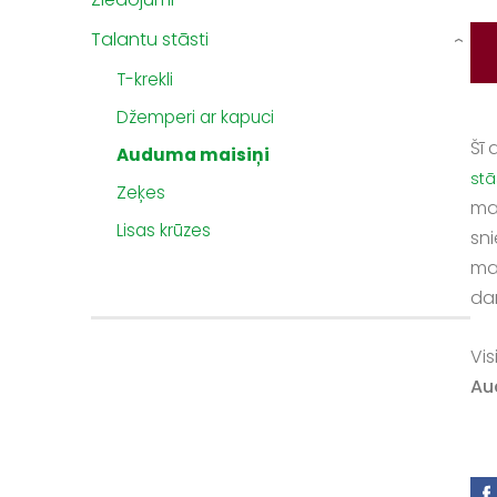
Talantu stāsti
›
T-krekli
Džemperi ar kapuci
Šī 
Auduma maisiņi
stā
Zeķes
mam
Lisas krūzes
sn
ma
dar
Vi
Au