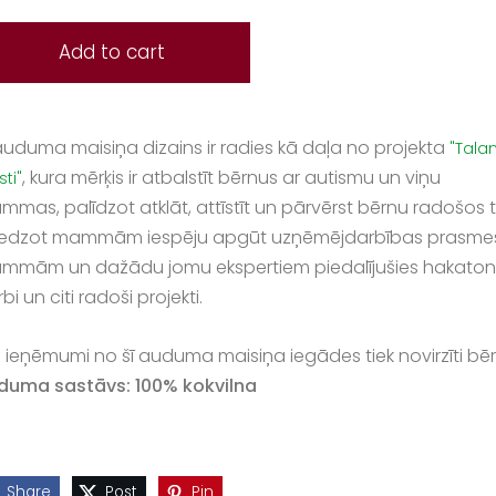
Add to cart
auduma maisiņa dizains ir radies kā daļa no projekta
"Tala
, kura mērķis ir atbalstīt bērnus ar autismu un viņu
sti"
mas, palīdzot atklāt, attīstīt un pārvērst bērnu radošos t
iedzot mammām iespēju apgūt uzņēmējdarbības prasmes. Pr
mmām un dažādu jomu ekspertiem piedalījušies hakatonā 
bi un citi radoši projekti.
si ieņēmumi no šī auduma maisiņa iegādes
tiek novirzīti b
duma sastāvs:
100% kokvilna
Share
Post
Pin