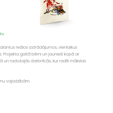
ntu
alantus reālos izstrādājumos, vienlaikus
ojekta gaitā bērni un jaunieši kopā ar
un radošajās darbnīcās, kur radīti mākslas
ērnu vajadzībām.