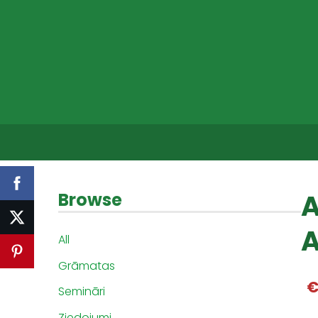
A
Browse
A
All
Grāmatas
€
Semināri
Ziedojumi