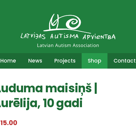
Home
News
Projects
Shop
Contact
uduma maisiņš |
urēlija, 10 gadi
15.00