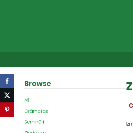
Z
Browse
All
€
Grāmatas
Semināri
Iz
Ziedojumi