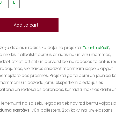
S
L
Add to cart
zeķu dizains ir radies kā daļa no projekta
,
"Talantu stāsti"
a mērķis ir atbalstīt bērnus ar autismu un viņu mammas,
īdzot atklāt, attīstīt un pārvērst bērnu radošos talantus re
strādājumos, vienlaikus sniedzot mammām iespēju apgūt
ņēmējdarbības prasmes. Projekta gaitā bērni un jaunieši 
 mammām un dažādu jomu ekspertiem piedalījušies
atonā un radošajās darbnīcās, kur radīti mākslas darbi un c
si ieņēmumi no šo zeķu iegādes
tiek novirzīti bērnu vajadzī
duma sastāvs:
70% poliesters, 25% kokvilna, 5% elastāns