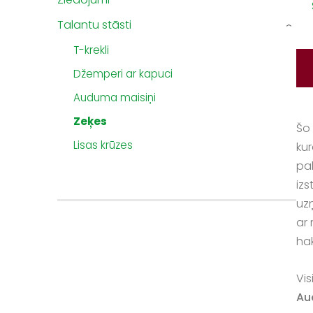
Talantu stāsti
›
T-krekli
Džemperi ar kapuci
Auduma maisiņi
Zeķes
Šo 
Lisas krūzes
kur
pal
iz
uz
ar
hak
Vi
Au