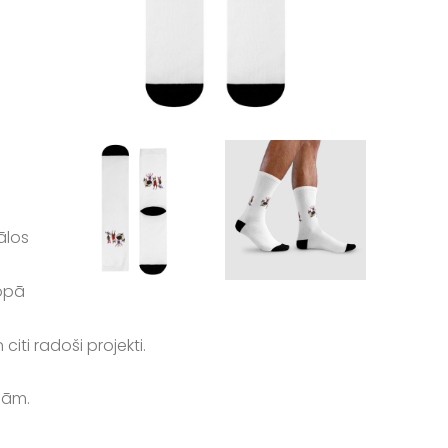
ālos
kopā
iti radoši projekti.
bām.