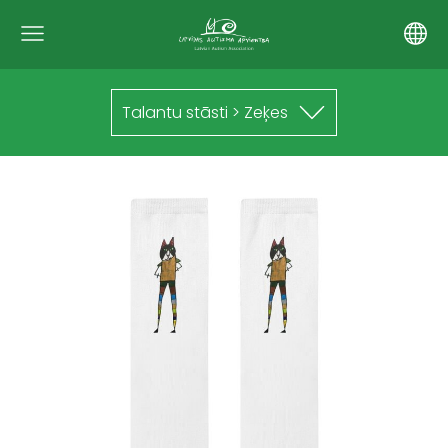
Talantu stāsti > Zeķes