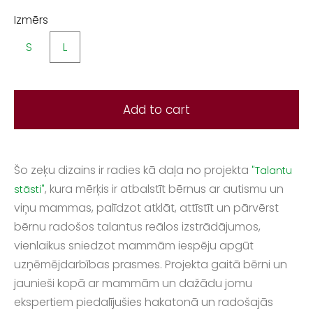
Izmērs
S
L
Add to cart
Šo zeķu dizains ir radies kā daļa no projekta
"Talantu
, kura mērķis ir atbalstīt bērnus ar autismu un
stāsti"
viņu mammas, palīdzot atklāt, attīstīt un pārvērst
bērnu radošos talantus reālos izstrādājumos,
vienlaikus sniedzot mammām iespēju apgūt
uzņēmējdarbības prasmes. Projekta gaitā bērni un
jaunieši kopā ar mammām un dažādu jomu
ekspertiem piedalījušies hakatonā un radošajās