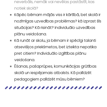
neverbāls, nemāk vai nevēlas pastāstīt, kas
notiek skolā?
Kāpēc bērnam mājās viss ir kārtībā, bet skolā ir
nozīmīgas uzvedības problēmas? kā izprast šīs
situācijas? Kā risināt? Individuālo uzvedības
plānu veidošana.
Kā runāt ar skolu, ja bērnam ir spēcīgi talanti
atsevišķos priekšmetos, bet izteikta nepatika
pret citiem? Individuālo izglītības plānu
veidošana.
Ēšanas, pašaprūpes, komunikācijas grūtības
skolā un iespējamais atbalsts. Kā palīdzēt
pedagogiem palīdzēt mūsu bērniem?