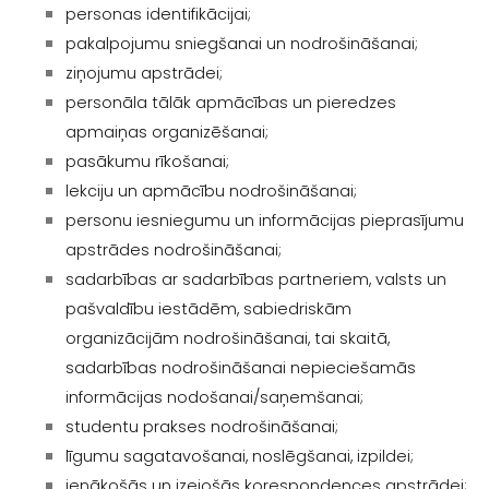
personas identifikācijai;
pakalpojumu sniegšanai un nodrošināšanai;
ziņojumu apstrādei;
personāla tālāk apmācības un pieredzes
apmaiņas organizēšanai;
pasākumu rīkošanai;
lekciju un apmācību nodrošināšanai;
personu iesniegumu un informācijas pieprasījumu
apstrādes nodrošināšanai;
sadarbības ar sadarbības partneriem, valsts un
pašvaldību iestādēm, sabiedriskām
organizācijām nodrošināšanai, tai skaitā,
sadarbības nodrošināšanai nepieciešamās
informācijas nodošanai/saņemšanai;
studentu prakses nodrošināšanai;
līgumu sagatavošanai, noslēgšanai, izpildei;
ienākošās un izejošās korespondences apstrādei;