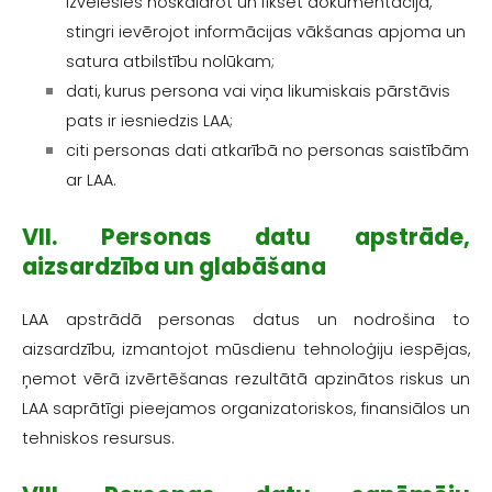
izvēlēsies noskaidrot un fiksēt dokumentācijā,
stingri ievērojot informācijas vākšanas apjoma un
satura atbilstību nolūkam;
dati, kurus persona vai viņa likumiskais pārstāvis
pats ir iesniedzis LAA;
citi personas dati atkarībā no personas saistībām
ar LAA.
VII. Personas datu apstrāde,
aizsardzība un glabāšana
LAA apstrādā personas datus un nodrošina to
aizsardzību, izmantojot mūsdienu tehnoloģiju iespējas,
ņemot vērā izvērtēšanas rezultātā apzinātos riskus un
LAA saprātīgi pieejamos organizatoriskos, finansiālos un
tehniskos resursus.