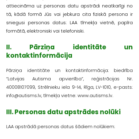
attiecināma uz personas datu apstrādi neatkarīgi no
tā, kādā formā Jūs vai jebkura cita fiziskā persona ir
sniegusi personas datus: LAA tīmekļa vietnē, papīra
formātā, elektroniski vai telefoniski.
II. Pārziņa identitāte un
kontaktinformācija
Pārziņa identitāte un kontaktinformācija: biedrība
“Latvijas Autisma apvienība”, reģistrācijas Nr.
40008107099, Strēlnieku iela 9-14, Rīga, LV-1010, e-pasts:
info@autisms.lv
, tīmekļa vietne: www.autisms.lv.
III. Personas datu apstrādes nolūki
LAA apstrādā personas datus šādiem nolūkiem: