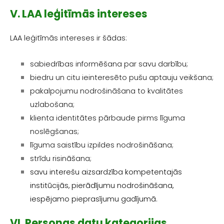
V. LAA leģitīmās intereses
LAA leģitīmās intereses ir šādas:
sabiedrības informēšana par savu darbību;
biedru un citu ieinteresēto pušu aptauju veikšana;
pakalpojumu nodrošināšana to kvalitātes
uzlabošana;
klienta identitātes pārbaude pirms līguma
noslēgšanas;
līguma saistību izpildes nodrošināšana;
strīdu risināšana;
savu interešu aizsardzība kompetentajās
institūcijās, pierādījumu nodrošināšana,
iespējamo pieprasījumu gadījumā.
VI. Personas datu kategorijas