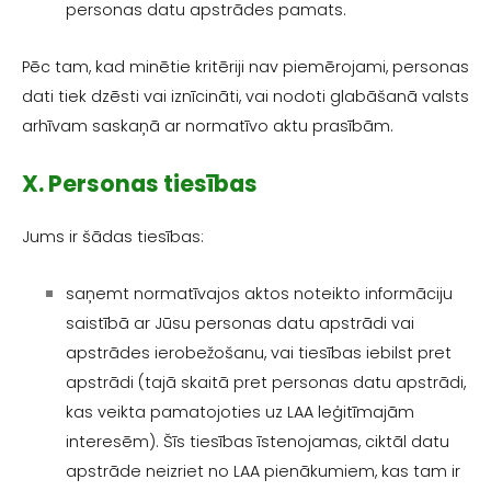
personas datu apstrādes pamats.
Pēc tam, kad minētie kritēriji nav piemērojami, personas
dati tiek dzēsti vai iznīcināti, vai nodoti glabāšanā valsts
arhīvam saskaņā ar normatīvo aktu prasībām.
X. Personas tiesības
Jums ir šādas tiesības:
saņemt normatīvajos aktos noteikto informāciju
saistībā ar Jūsu personas datu apstrādi vai
apstrādes ierobežošanu, vai tiesības iebilst pret
apstrādi (tajā skaitā pret personas datu apstrādi,
kas veikta pamatojoties uz LAA leģitīmajām
interesēm). Šīs tiesības īstenojamas, ciktāl datu
apstrāde neizriet no LAA pienākumiem, kas tam ir