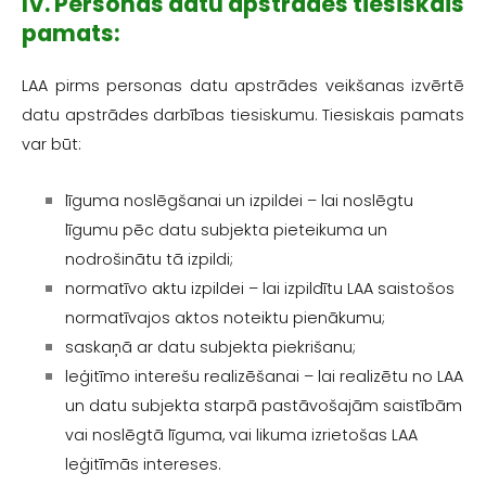
IV. Personas datu apstrādes tiesiskais
pamats:
LAA pirms personas datu apstrādes veikšanas izvērtē
datu apstrādes darbības tiesiskumu. Tiesiskais pamats
var būt:
līguma noslēgšanai un izpildei – lai noslēgtu
līgumu pēc datu subjekta pieteikuma un
nodrošinātu tā izpildi;
normatīvo aktu izpildei – lai izpildītu LAA saistošos
normatīvajos aktos noteiktu pienākumu;
saskaņā ar datu subjekta piekrišanu;
leģitīmo interešu realizēšanai – lai realizētu no LAA
un datu subjekta starpā pastāvošajām saistībām
vai noslēgtā līguma, vai likuma izrietošas LAA
leģitīmās intereses.