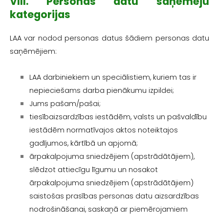
VIII. Personas datu saņēmēju
kategorijas
LAA var nodod personas datus šādiem personas datu
saņēmējiem:
LAA darbiniekiem un speciālistiem, kuriem tas ir
nepieciešams darba pienākumu izpildei;
Jums pašam/pašai;
tiesībaizsardzības iestādēm, valsts un pašvaldību
iestādēm normatīvajos aktos noteiktajos
gadījumos, kārtībā un apjomā;
ārpakalpojuma sniedzējiem (apstrādātājiem),
slēdzot attiecīgu līgumu un nosakot
ārpakalpojuma sniedzējiem (apstrādātājiem)
saistošas prasības personas datu aizsardzības
nodrošināšanai, saskaņā ar piemērojamiem