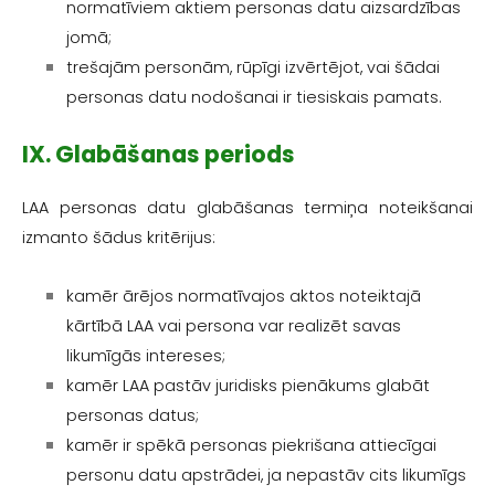
normatīviem aktiem personas datu aizsardzības
jomā;
trešajām personām, rūpīgi izvērtējot, vai šādai
personas datu nodošanai ir tiesiskais pamats.
IX. Glabāšanas periods
LAA personas datu glabāšanas termiņa noteikšanai
izmanto šādus kritērijus:
kamēr ārējos normatīvajos aktos noteiktajā
kārtībā LAA vai persona var realizēt savas
likumīgās intereses;
kamēr LAA pastāv juridisks pienākums glabāt
personas datus;
kamēr ir spēkā personas piekrišana attiecīgai
personu datu apstrādei, ja nepastāv cits likumīgs