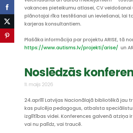
vakances pieteikumu atlasei, CV veidošanai
plānotajai rīka testēšanai un ieviešanai, lai
karjeras konsultantiem.
Plašāka informācija par projektu ARISE, tā n
https://www.autisms.lv/projekti/arise/
un AR
Noslēdzās konferen
11. maijs 2026
24.aprīlī Latvijas Nacionālajā bibliotēkā jau 
kas pulcēja pedagogus, atbalsta speciālistus
izglītības videi. Konferences galvenā atziņa i
vai nu palīdz, vai traucē.