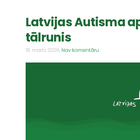
Latvijas Autisma a
tālrunis
18. marts 2026,
Nav komentāru