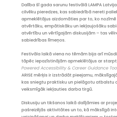
Dalība šī gada sarunu festivālā LAMPA Latvija
cilvēku pieredzes, kas sabiedrībā nereti pal
apmeklētājus aizdomāties par to, ko nozīmē 
atvērtāku, empātiskāku un iekļaujošāku sabie
atvērtību un vērtīgajām diskusijām – tas vēlrei
sabiedrības līmeņos.
Festivāla laikā viena no tēmām bija arī mūsdi
tāpēc iepazīstinājām apmeklētājus ar star
Powered Accessibility & Career Guidance Tool
ARISE mērķis ir izstrādāt pieejamu, mākslīgajā
kas sniegtu praktisku un pielāgotu atbalstu ci
veiksmīgāk iekļauties darba tirgū.
Diskusiju un tikšanos laikā dalījāmies ar p
pašreizējās aktivitātes un to, kā mākslīgā in
veicināšanai un darba meklējumiem — tosta