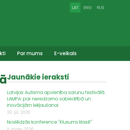
LAT
ENG
RUS
kti
Par mums
E-veikals
lā
Jaunākie ieraksti
Latvijas Autisma apvienība sarunu festivālā
LAMPA: par neredzamo sabiedrībā un
inovācijām iekļaušanai
20. jūl. 2026
Noslēdzās konference "Klusums klasē"
11. maijs 2026