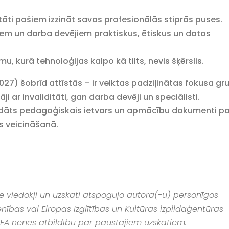
itāti pašiem izzināt savas profesionālās stiprās puses.
tiem un darba devējiem praktiskus, ētiskus un datos
u, kurā tehnoloģijas kalpo kā tilts, nevis šķērslis.
27) šobrīd attīstās – ir veiktas padziļinātas fokusa gr
i ar invaliditāti, gan darba devēji un speciālisti.
zstrādāts pedagoģiskais ietvars un apmācību dokumenti pa
as veicināšanā.
tie viedokļi un uzskati atspoguļo autora(-u) personīgos
nības vai Eiropas Izglītības un Kultūras izpildaģentūras
CEA nenes atbildību par paustajiem uzskatiem.