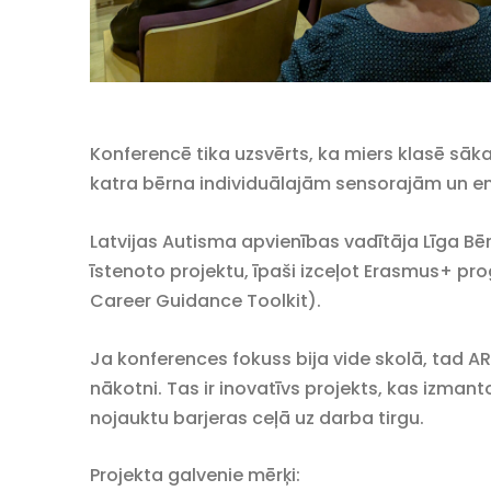
Konferencē tika uzsvērts, ka miers klasē sāka
katra bērna individuālajām sensorajām un 
Latvijas Autisma apvienības vadītāja Līga Bēr
īstenoto projektu, īpaši izceļot Erasmus+ p
Career Guidance Toolkit).
Ja konferences fokuss bija vide skolā, tad AR
nākotni. Tas ir inovatīvs projekts, kas izmant
nojauktu barjeras ceļā uz darba tirgu.
Projekta galvenie mērķi: