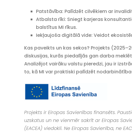
Patstāvība: Palīdzēt cilvēkiem ar invalid
Atbalsta rīki: Sniegt karjeras konsultan
balstītus MI rīkus.
Iekļaujoša digitālā vide: Veidot ekosistēm
Kas paveikts un kas sekos? Projekts (2025–20
diskusijas, kurās piedalījās gan darba meklētāj
Analizējot vairāku valstu pieredzi, jau ir i
to, kā MI var praktiski palīdzēt nodarbinātīb
Projekts ir Eiropas Savienības finansēts. Paus
uzskatus un ne vienmēr sakrīt ar Eiropas Savie
(EACEA) viedokli. Ne Eiropas Savienība, ne EA