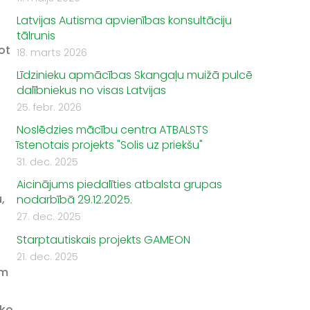
Latvijas Autisma apvienības konsultāciju
tālrunis
ot
18. marts 2026
Līdzinieku apmācības Skangaļu muižā pulcē
dalībniekus no visas Latvijas
25. febr. 2026
Noslēdzies mācību centra ATBALSTS
īstenotais projekts "Solis uz priekšu"
31. dec. 2025
Aicinājums piedalīties atbalsta grupas
,
nodarbībā 29.12.2025.
27. dec. 2025
Starptautiskais projekts GAMEON
21. dec. 2025
ām
āko