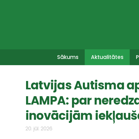
Sākums
Aktualitātes
P
Latvijas Autisma a
LAMPA: par neredz
inovācijām iekļauš
20. jūl. 2026