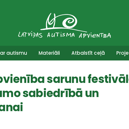
ar autismu
Materiāli
Atbalstīt ceļā
Proje
pvienība sarunu festivā
amo sabiedrībā un
anai