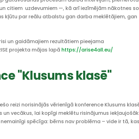
 un citiem uzdevumiem —, kā arī iezīmējām nākotnes so
 tas kļūtu par reālu atbalstu gan darba meklētājiem, gan
orisi un gaidāmajiem rezultātiem pieejama
ISE projekta mājas lapā
https://arise4all.eu/
ce "Klusums klasē"
trešo reizi norisinājās vērienīgā konference Klusums klas
 un vecākus, lai kopīgi meklētu risinājumus iekļaujošāk
r nemainīgi spēcīga: bērns nav problēma – vide ir tā, ka