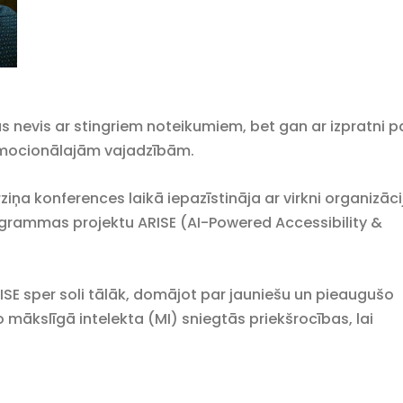
s nevis ar stingriem noteikumiem, bet gan ar izpratni p
emocionālajām vajadzībām.
ziņa konferences laikā iepazīstināja ar virkni organizāci
rogrammas projektu ARISE (AI-Powered Accessibility &
ISE sper soli tālāk, domājot par jauniešu un pieaugušo
o mākslīgā intelekta (MI) sniegtās priekšrocības, lai