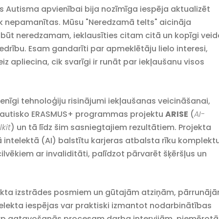
s Autisma apvienībai bija nozīmīga iespēja aktualizēt
iek nepamanītas. Mūsu "Neredzamā telts" aicināja
būt neredzamam, ieklausīties citam citā un kopīgi veid
drību. Esam gandarīti par apmeklētāju lielo interesi,
z apliecina, cik svarīgi ir runāt par iekļaušanu visos
enīgi tehnoloģiju risinājumi iekļaušanas veicināšanai,
ptautisko ERASMUS+ programmas projektu
ARISE
(
AI-
kit
) un tā līdz šim sasniegtajiem rezultātiem. Projekta
 intelektā (AI) balstītu karjeras atbalsta rīku komplektu
lvēkiem ar invaliditāti, palīdzot pārvarēt šķēršļus un
rojekta izstrādes posmiem un gūtajām atziņām, pārrunāj
telekta iespējas var praktiski izmantot nodarbinātības
rp gatavošanās procesam darba intervijām, piemērot