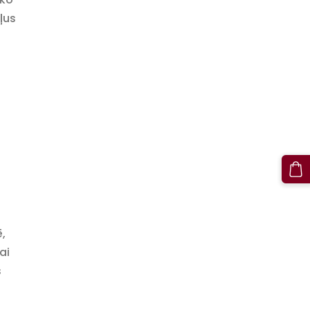
ļus
ē,
ai
s