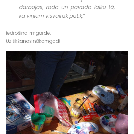
darbojas, rada un pavada laiku tā,
kā viņiem visvairāk patīk,”
iedrošina Irmgarde.
Uz tikšanos nākamgad!