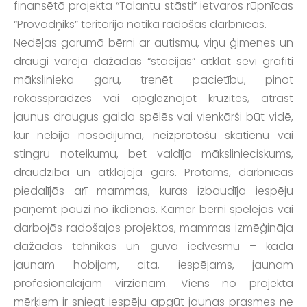
finansētā projekta “Talantu stāsti” ietvaros rūpnīcas
“Provodņiks” teritorijā notika radošās darbnīcas.
Nedēļas garumā bērni ar autismu, viņu ģimenes un
draugi varēja dažādās “stacijās” atklāt sevī grafiti
mākslinieka garu, trenēt pacietību, pinot
rokassprādzes vai apgleznojot krūzītes, atrast
jaunus draugus galda spēlēs vai vienkārši būt vidē,
kur nebija nosodījuma, neizprotošu skatienu vai
stingru noteikumu, bet valdīja mākslinieciskums,
draudzība un atklājēja gars. Protams, darbnīcās
piedalījās arī mammas, kuras izbaudīja iespēju
paņemt pauzi no ikdienas. Kamēr bērni spēlējās vai
darbojās radošajos projektos, mammas izmēģināja
dažādas tehnikas un guva iedvesmu – kāda
jaunam hobijam, cita, iespējams, jaunam
profesionālajam virzienam. Viens no projekta
mērķiem ir sniegt iespēju apgūt jaunas prasmes ne