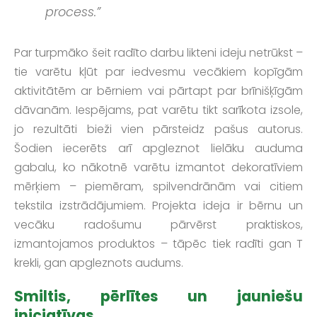
process.”
Par turpmāko šeit radīto darbu likteni ideju netrūkst –
tie varētu kļūt par iedvesmu vecākiem kopīgām
aktivitātēm ar bērniem vai pārtapt par brīnišķīgām
dāvanām. Iespējams, pat varētu tikt sarīkota izsole,
jo rezultāti bieži vien pārsteidz pašus autorus.
Šodien iecerēts arī apgleznot lielāku auduma
gabalu, ko nākotnē varētu izmantot dekoratīviem
mērķiem – piemēram, spilvendrānām vai citiem
tekstila izstrādājumiem. Projekta ideja ir bērnu un
vecāku radošumu pārvērst praktiskos,
izmantojamos produktos – tāpēc tiek radīti gan T
krekli, gan apgleznots audums.
Smiltis, pērlītes un jauniešu
iniciatīvas