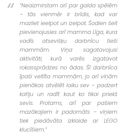
“Neaizmirstam arī par galda spēlēm
– tās vienmēr ir brīdis, kad var
mazliet ieelpot un izelpot. Šodien šeit
pievienojusies arī mamma Līga, kura
vadīs atsevišķu darbnīcu tieši
mammām. Viņa sagatavojusi
aktivitāti, kurā varēs izgatavot
rokassprādzes no ādas. Šī darbnīca
īpaši veltīta mammām, jo arī viņām
pienākas atvēlēt laiku sev – padzert
kafiju un radīt kaut ko tikai priekš
sevis. Protams, arī par pašiem
mazākajiem ir padomāts – viņiem
tiek piedāvāta izklaide ar LEGO
klucīšiem.”