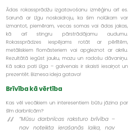
Ādas rokassprādžu izgatavošanu izmēģinu arī es.
Sarunā ar Līgu noskaidroju, ka šim nolūkam var
izmantot, piemēram, vecas somas vai ādas jakas,
kā arī stingru pārstrādājamu audumu.
Rokassprādzes iespējams rotāt ar pērlītēm,
metāliskiem flomāsteriem vai apgleznot ar akrilu.
Rezultātā iegūst jauku, mazu un radošu dāvaniņu.
Kā saka pati Līga – galvenais ir skaisti iesaiņot un
prezentēt. Biznesa ideja gatava!
Brīvība kā vērtība
Kas vēl vecākiem un interesentiem būtu jāzina par
šīm darbnīcām?
“Mūsu darbnīcas raksturo brīvība –
nav noteikta ierašanās laika, nav