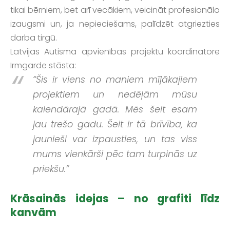
tikai bērniem, bet arī vecākiem, veicināt profesionālo
izaugsmi un, ja nepieciešams, palīdzēt atgriezties
darba tirgū.
Latvijas Autisma apvienības projektu koordinatore
Irmgarde stāsta:
“Šis ir viens no maniem mīļākajiem
projektiem un nedēļām mūsu
kalendārajā gadā. Mēs šeit esam
jau trešo gadu. Šeit ir tā brīvība, ka
jaunieši var izpausties, un tas viss
mums vienkārši pēc tam turpinās uz
priekšu.”
Krāsainās idejas – no grafiti līdz
kanvām