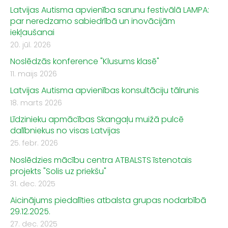
Latvijas Autisma apvienība sarunu festivālā LAMPA:
par neredzamo sabiedrībā un inovācijām
iekļaušanai
20. jūl. 2026
Noslēdzās konference "Klusums klasē"
11. maijs 2026
Latvijas Autisma apvienības konsultāciju tālrunis
18. marts 2026
Līdzinieku apmācības Skangaļu muižā pulcē
dalībniekus no visas Latvijas
25. febr. 2026
Noslēdzies mācību centra ATBALSTS īstenotais
projekts "Solis uz priekšu"
31. dec. 2025
Aicinājums piedalīties atbalsta grupas nodarbībā
29.12.2025.
27. dec. 2025