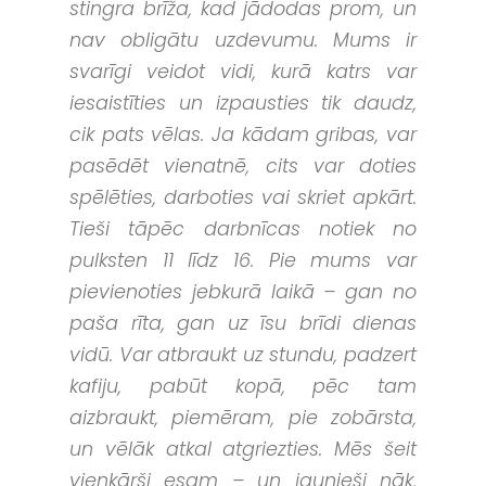
stingra brīža, kad jādodas prom, un
nav obligātu uzdevumu. Mums ir
svarīgi veidot vidi, kurā katrs var
iesaistīties un izpausties tik daudz,
cik pats vēlas. Ja kādam gribas, var
pasēdēt vienatnē, cits var doties
spēlēties, darboties vai skriet apkārt.
Tieši tāpēc darbnīcas notiek no
pulksten 11 līdz 16. Pie mums var
pievienoties jebkurā laikā – gan no
paša rīta, gan uz īsu brīdi dienas
vidū. Var atbraukt uz stundu, padzert
kafiju, pabūt kopā, pēc tam
aizbraukt, piemēram, pie zobārsta,
un vēlāk atkal atgriezties. Mēs šeit
vienkārši esam – un jaunieši nāk,