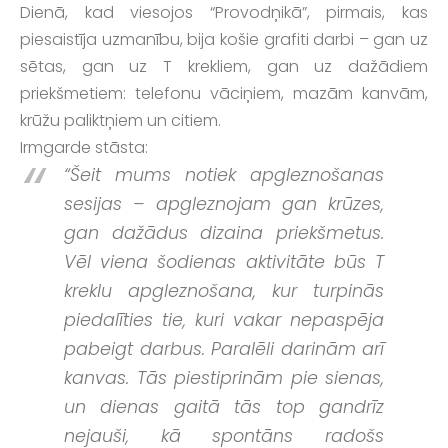
Dienā, kad viesojos “Provodņikā”, pirmais, kas
piesaistīja uzmanību, bija košie grafiti darbi – gan uz
sētas, gan uz T krekliem, gan uz dažādiem
priekšmetiem: telefonu vāciņiem, mazām kanvām,
krūžu paliktņiem un citiem.
Irmgarde stāsta:
“Šeit mums notiek apgleznošanas
sesijas – apgleznojam gan krūzes,
gan dažādus dizaina priekšmetus.
Vēl viena šodienas aktivitāte būs T
kreklu apgleznošana, kur turpinās
piedalīties tie, kuri vakar nepaspēja
pabeigt darbus. Paralēli darinām arī
kanvas. Tās piestiprinām pie sienas,
un dienas gaitā tās top gandrīz
nejauši, kā spontāns radošs