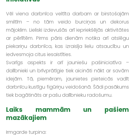
Vēl viena darbnīca veltīta darbam ar birstošajām
smiltīm – no tām veido burciņas un dekorus
mājoklim. Lieliski izdevušās arī iepriekšējās aktivitātes
ar pērlītēm. Pirms pāris dienām notika arī atslēgu
piekariņu darbnīca, kas izraisīja lielu atsaucību un
iedvesmoja citus iesaistīties.
Svarīgs aspekts ir arī jauniešu pašiniciatīva –
dalībnieki un brīvprātīgie tiek aicināti nākt ar savām
idejām. Tā, piemēram, jaunietes pieteicās vadīt
darbnīcu kustīgu figūriņu veidošanā. Šādi pasākums
tiek bagātināts ar pašu dalībnieku radošumu.
Laiks mammām un pašiem
mazākajiem
Irmgarde turpina: