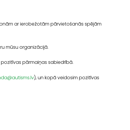
ersonām ar ierobežotām pārvietošanās spējām
eru mūsu organizācijā.
t pozitīvas pārmaiņas sabiedrībā.
inda@autisms.lv
), un kopā veidosim pozitīvas