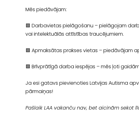
Mēs piedāvājam:
🟩 Darbavietas pielāgošanu – pielāgojam darb
vai intelektuālās attīstības traucējumiem.
🟩
Apmaksātas prakses vietas – piedāvājam apmak
🟩
Brīvprātīgā darba iespējas – mēs ļoti gaidām 
Ja esi gatavs pievienoties Latvijas Autisma apvi
pārmaiņas!
Pašlaik LAA vakanču nav, bet aicinām sekot līd