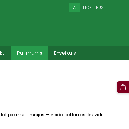
LAT
ENG
RUS
kti
Par mums
E-veikals
dāt pie mūsu misijas — veidot iekļaujošāku vidi