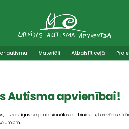
ar autismu
Materiāli
Atbalstīt ceļā
Proje
as Autisma apvienībai!
, aizrautīgus un profesionālus darbiniekus, kuri vēlas strā
ucējumiem.