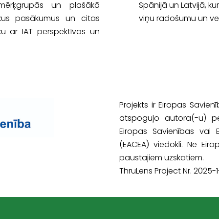
a mērķgrupās un plašākā
Spānijā un Latvijā, kur
iskus pasākumus un citas
viņu radošumu un vei
ēku ar IAT perspektīvas un
.
Projekts ir Eiropas Savien
atspoguļo autora(-u) p
Eiropas Savienības vai E
(EACEA) viedokli. Ne Eir
paustajiem uzskatiem.
ThruLens Project Nr. 202