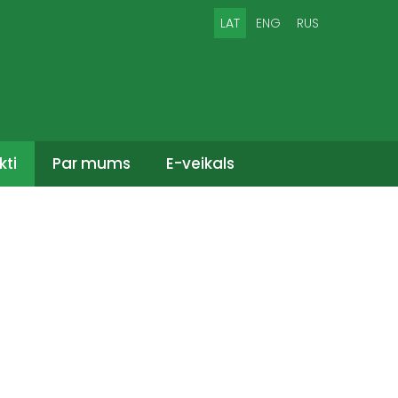
LAT
ENG
RUS
kti
Par mums
E-veikals