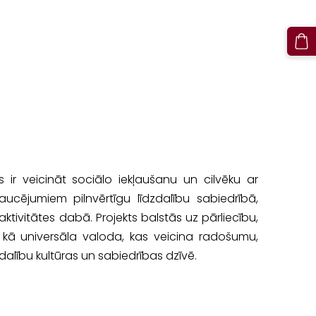
i
 ir veicināt sociālo iekļaušanu un cilvēku ar
traucējumiem pilnvērtīgu līdzdalību sabiedrībā,
aktivitātes dabā. Projekts balstās uz pārliecību,
t kā universāla valoda, kas veicina radošumu,
dalību kultūras un sabiedrības dzīvē.