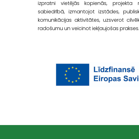
izpratni vietējās kopienās, projekt
sabiedrībā, izmantojot izstādes, publ
komunikācijas aktivitātes, uzsverot cilv
radošumu un veicinot iekļaujošas prakses