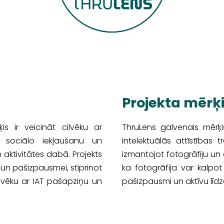
Projekta mērķ
ķis ir veicināt cilvēku ar
ThruLens galvenais mērķis
T) sociālo iekļaušanu un
intelektuālās attīstības 
 aktivitātes dabā. Projekts
izmantojot fotogrāfiju un 
un pašizpausmei, stiprinot
ka fotogrāfija var kalpo
ilvēku ar IAT pašapziņu un
pašizpausmi un aktīvu līdz