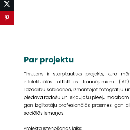
Par projektu
ThruLens ir starptautisks projekts, kura mēr
intelektuālās attīstības traucējumiem (IA
līdzdalību sabiedrībā, izmantojot fotogrāfiju un
piedāvā radošu un iekļaujošu pieeju mācībām 
gan izglītotāju profesionālās prasmes, gan c
sociālās iemaņas.
Projekta īstenošanas laiks: