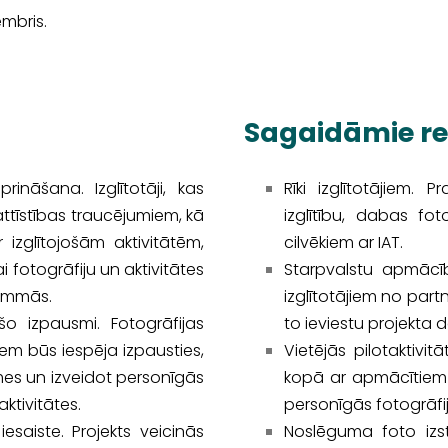
mbris.
Sagaidāmie re
rināšana. Izglītotāji, kas
Rīki izglītotājiem. 
attīstības traucējumiem, kā
izglītību, dabas fot
r izglītojošām aktivitātēm,
cilvēkiem ar IAT.
 fotogrāfiju un aktivitātes
Starpvalstu apmācīb
rammās.
izglītotājiem no part
o izpausmi. Fotogrāfijas
to ieviestu projekta da
em būs iespēja izpausties,
Vietējās pilotaktivit
smes un izveidot personīgās
kopā ar apmācītiem i
ktivitātes.
personīgās fotogrāfij
esaiste. Projekts veicinās
Noslēguma foto izst