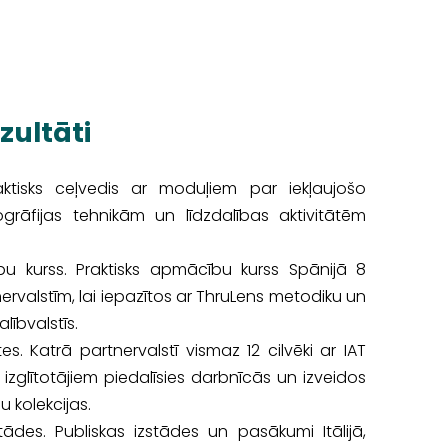
zultāti
Praktisks ceļvedis ar moduļiem par iekļaujošo
ogrāfijas tehnikām un līdzdalības aktivitātēm
u kurss. Praktisks apmācību kurss Spānijā 8
nervalstīm, lai iepazītos ar ThruLens metodiku un
lībvalstīs.
ātes. Katrā partnervalstī vismaz 12 cilvēki ar IAT
zglītotājiem piedalīsies darbnīcās un izveidos
u kolekcijas.
ādes. Publiskas izstādes un pasākumi Itālijā,