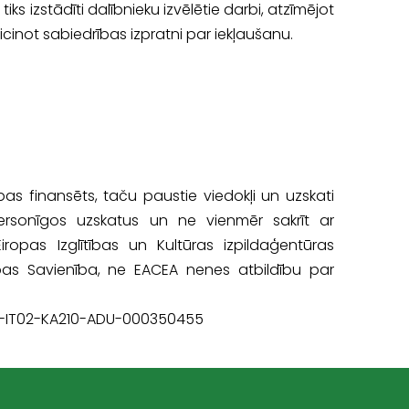
 tiks izstādīti dalībnieku izvēlētie darbi, atzīmējot
cinot sabiedrības izpratni par iekļaušanu.
ības finansēts, taču paustie viedokļi un uzskati
ersonīgos uzskatus un ne vienmēr sakrīt ar
iropas Izglītības un Kultūras izpildaģentūras
opas Savienība, ne EACEA nenes atbildību par
5-1-IT02-KA210-ADU-000350455