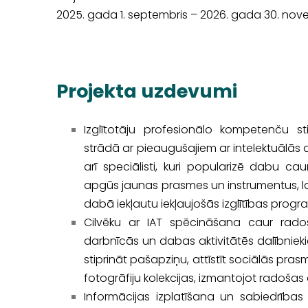
2025. gada 1. septembris – 2026. gada 30. nove
Projekta uzdevumi
Izglītotāju profesionālo kompetenču stip
strādā ar pieaugušajiem ar intelektuālās 
arī speciālisti, kuri popularizē dabu cau
apgūs jaunas prasmes un instrumentus, lai
dabā iekļautu iekļaujošās izglītības prog
Cilvēku ar IAT spēcināšana caur radoš
darbnīcās un dabas aktivitātēs dalībnieki
stiprināt pašapziņu, attīstīt sociālās pra
fotogrāfiju kolekcijas, izmantojot radošas a
Informācijas izplatīšana un sabiedrības i