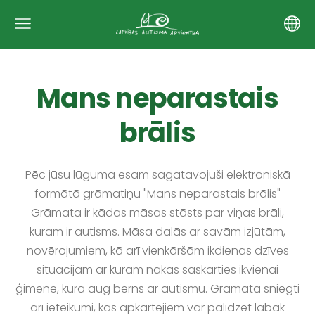
Mans neparastais
brālis
Pēc jūsu lūguma esam sagatavojuši elektroniskā
formātā grāmatiņu "Mans neparastais brālis"
Grāmata ir kādas māsas stāsts par viņas brāli,
kuram ir autisms. Māsa dalās ar savām izjūtām,
novērojumiem, kā arī vienkāršām ikdienas dzīves
situācijām ar kurām nākas saskarties ikvienai
ģimene, kurā aug bērns ar autismu. Grāmatā sniegti
arī ieteikumi, kas apkārtējiem var palīdzēt labāk