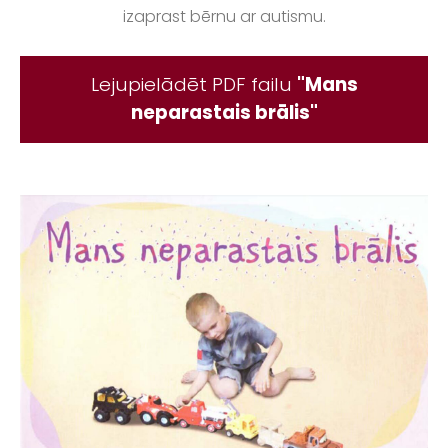
izaprast bērnu ar autismu.
Lejupielādēt PDF failu
"Mans
neparastais brālis"