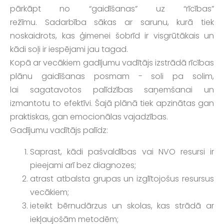
pārkāpt no “gaidīšanas” uz “rīcības”
režīmu. Sadarbība sākas ar sarunu, kurā tiek
noskaidrots, kas ģimenei šobrīd ir visgrūtākais un
kādi soļi ir iespējami jau tagad.
Kopā ar vecākiem gadījumu vadītājs izstrādā rīcības
plānu gaidīšanas posmam - soli pa solim,
lai sagatavotos palīdzības saņemšanai un
izmantotu to efektīvi. Šajā plānā tiek apzinātas gan
praktiskas, gan emocionālas vajadzības.
Gadījumu vadītājs palīdz:
Saprast, kādi pašvaldības vai NVO resursi ir
pieejami arī bez diagnozes;
atrast atbalsta grupas un izglītojošus resursus
vecākiem;
ieteikt bērnudārzus un skolas, kas strādā ar
iekļaujošām metodēm;