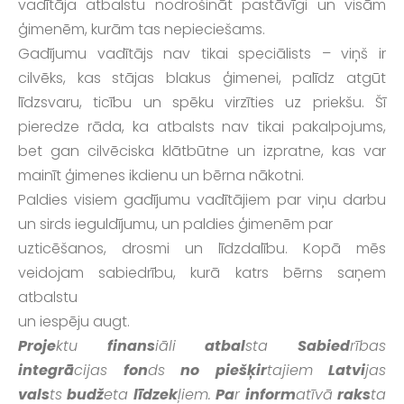
vadītāja atbalstu nodrošināt pastāvīgi un visām
ģimenēm, kurām tas nepieciešams.
Gadījumu vadītājs nav tikai speciālists – viņš ir
cilvēks, kas stājas blakus ģimenei, palīdz atgūt
līdzsvaru, ticību un spēku virzīties uz priekšu. Šī
pieredze rāda, ka atbalsts nav tikai pakalpojums,
bet gan cilvēciska klātbūtne un izpratne, kas var
mainīt ģimenes ikdienu un bērna nākotni.
Paldies visiem gadījumu vadītājiem par viņu darbu
un sirds ieguldījumu, un paldies ģimenēm par
uzticēšanos, drosmi un līdzdalību. Kopā mēs
veidojam sabiedrību, kurā katrs bērns saņem
atbalstu
un iespēju augt.
Proje
ktu
finans
iāli
atbal
sta
Sabied
rības
integrā
cijas
fon
ds
no
piešķir
tajiem
Latvi
jas
vals
ts
budž
eta
līdzek
ļiem.
Pa
r
inform
atīvā
raks
ta