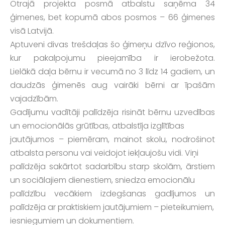
Otrajā projekta posmā atbalstu saņēma 34
ģimenes, bet kopumā abos posmos – 66 ģimenes
visā Latvijā.
Aptuveni divas trešdaļas šo ģimeņu dzīvo reģionos,
kur pakalpojumu pieejamība ir ierobežota.
Lielākā daļa bērnu ir vecumā no 3 līdz 14 gadiem, un
daudzās ģimenēs aug vairāki bērni ar īpašām
vajadzībām.
Gadījumu vadītāji palīdzēja risināt bērnu uzvedības
un emocionālās grūtības, atbalstīja izglītības
jautājumos – piemēram, mainot skolu, nodrošinot
atbalsta personu vai veidojot iekļaujošu vidi. Viņi
palīdzēja sakārtot sadarbību starp skolām, ārstiem
un sociālajiem dienestiem, sniedza emocionālu
palīdzību vecākiem izdegšanas gadījumos un
palīdzēja ar praktiskiem jautājumiem – pieteikumiem,
iesniegumiem un dokumentiem.