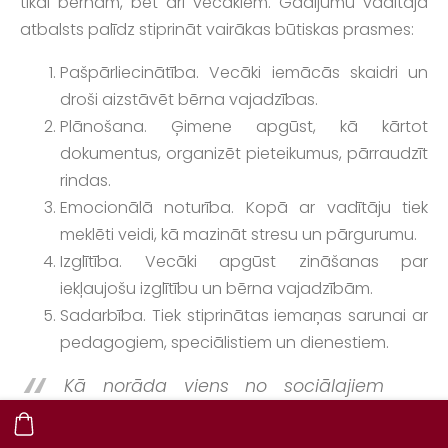
tikai bērnam, bet arī vecākiem. Gadījumu vadītāja
atbalsts palīdz stiprināt vairākas būtiskas prasmes:
Pašpārliecinātība. Vecāki iemācās skaidri un
droši aizstāvēt bērna vajadzības.
Plānošana. Ģimene apgūst, kā kārtot
dokumentus, organizēt pieteikumus, pārraudzīt
rindas.
Emocionālā noturība. Kopā ar vadītāju tiek
meklēti veidi, kā mazināt stresu un pārgurumu.
Izglītība. Vecāki apgūst zināšanas par
iekļaujošu izglītību un bērna vajadzībām.
Sadarbība. Tiek stiprinātas iemaņas sarunai ar
pedagogiem, speciālistiem un dienestiem.
Kā norāda viens no sociālajiem
darbiniekiem: “Ja agrāk vecāki
vienkārši gaidīja rindā, tad tagad