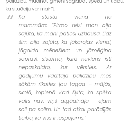
palīdzību, mudinot ģimeni saglabāt spēku un ticību,
ka situāciju var mainīt.
Kā stāsta viena no
mammām: “Pirmo reizi man bija
sajūta, ka mani patiesi uzklausa. Līdz
šim bija sajūta, ka jākarojas vienai,
jāgaida mēnešiem un jāmēģina
saprast sistēma, kurā neviens īsti
nepaskaidro, kur vērsties. Ar
gadījumu vadītāja palīdzību mēs
sākām rīkoties jau tagad – mājās,
skolā, kopienā. Kad šķita, ka spēka
vairs nav, viņš atgādināja – ejam
soli pa solim. Un tad atkal parādījās
ticība, ka viss ir iespējams.”