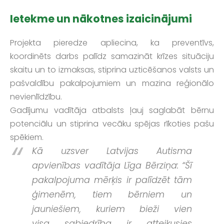
Ietekme un nākotnes izaicinājumi
Projekta pieredze apliecina, ka preventīvs,
koordinēts darbs palīdz samazināt krīzes situāciju
skaitu un to izmaksas, stiprina uzticēšanos valsts un
pašvaldību pakalpojumiem un mazina reģionālo
nevienlīdzību.
Gadījumu vadītāja atbalsts ļauj saglabāt bērnu
potenciālu un stiprina vecāku spējas rīkoties pašu
spēkiem.
Kā uzsver Latvijas Autisma
apvienības vadītāja Līga Bērziņa: “Šī
pakalpojuma mērķis ir palīdzēt tām
ģimenēm, tiem bērniem un
jauniešiem, kuriem bieži vien
visa sabiedrība ir atteikusies