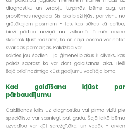
kur palīdzība jāgaida mēnešiem. Kamēr rindas uz
diagnostiku un terapiju turpinās, bērns aug, un
problēmas negaida. Šis laiks bieži kļūst par vienu no
grūtākajiem posmiem - tas, kas sākas kā cerība,
bieži pārtop neziņā un izsīkumā. Tomēr arvien
skaidrāk kļūst redzams, ka arī šajā posmā var notikt
svarīgas pārmaiņas. Palīdzība var
sākties jau šodien - ja ģimenei blakus ir cilvēks, kas
palīdz saprast, ko var darīt gaidīšanas laikā. Tieši
šajā brīdī nozīmīga kļūst gadījumu vadītāja loma.
Kad gaidīšana kļūst par
pārbaudījumu
Gaidīšanas laiks uz diagnostiku vai pirmo vizīti pie
speciālista var sasniegt pat gadu. Šajā laikā bērna
uzvedība var kļūt sarežģītāka, un vecāki - arvien