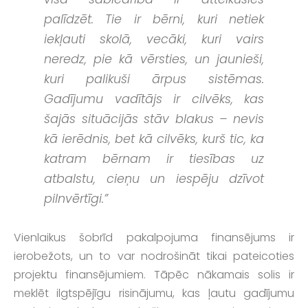
palīdzēt. Tie ir bērni, kuri netiek
iekļauti skolā, vecāki, kuri vairs
neredz, pie kā vērsties, un jaunieši,
kuri palikuši ārpus sistēmas.
Gadījumu vadītājs ir cilvēks, kas
šajās situācijās stāv blakus – nevis
kā ierēdnis, bet kā cilvēks, kurš tic, ka
katram bērnam ir tiesības uz
atbalstu, cieņu un iespēju dzīvot
pilnvērtīgi.”
Vienlaikus šobrīd pakalpojuma finansējums ir
ierobežots, un to var nodrošināt tikai pateicoties
projektu finansējumiem. Tāpēc nākamais solis ir
meklēt ilgtspējīgu risinājumu, kas ļautu gadījumu