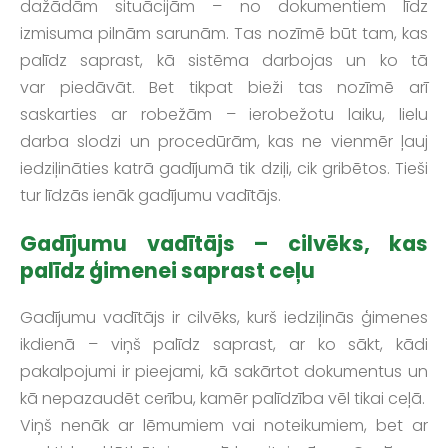
dažādām situācijām – no dokumentiem līdz
izmisuma pilnām sarunām. Tas nozīmē būt tam, kas
palīdz saprast, kā sistēma darbojas un ko tā
var piedāvāt. Bet tikpat bieži tas nozīmē arī
saskarties ar robežām – ierobežotu laiku, lielu
darba slodzi un procedūrām, kas ne vienmēr ļauj
iedziļināties katrā gadījumā tik dziļi, cik gribētos. Tieši
tur līdzās ienāk gadījumu vadītājs.
Gadījumu vadītājs – cilvēks, kas
palīdz ģimenei saprast ceļu
Gadījumu vadītājs ir cilvēks, kurš iedziļinās ģimenes
ikdienā – viņš palīdz saprast, ar ko sākt, kādi
pakalpojumi ir pieejami, kā sakārtot dokumentus un
kā nepazaudēt cerību, kamēr palīdzība vēl tikai ceļā.
Viņš nenāk ar lēmumiem vai noteikumiem, bet ar