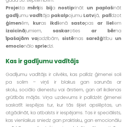
gada 30. septembrim.
Proje
kta
mērķ
is
bij
a
nostip
rināt
un
paplaš
ināt
gadīj
umu
vadīt
āja
pakalp
ojumu
Latv
ijā,
palī
dzot
ģimen
ēm,
kur
as
ikdi
enā
sasto
pas
ar
liel
iem
izaicinā
jumiem,
saskar
oties
ar
bēr
na
īpašajām va
jadzībām,
sistē
mas
sarežģ
ītību
un
emocio
nālo
sprie
dzi.
Kas ir gadījumu vadītājs
Gadījumu vadītājs ir cilvēks, kas palīdz ģimenei soli
pa solim – viņš ir blakus gan sarunās ar
skolu, sociālo dienestu vai ārstiem, gan arī ikdienas
grūtībās mājās. Viņa uzdevums ir palīdzēt ģimenei
saskatīt iespējas tur, kur tās šķiet apslēptas, un
atgādināt, ka atbalsts ir iespējams. Tas ir speciālists,
kas vienlaikus sniedz gan praktisku, gan emocionālu