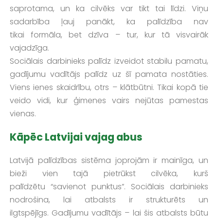
saprotama, un ka cilvēks var tikt tai līdzi. Viņu
sadarbība ļauj panākt, ka palīdzība nav
tikai formāla, bet dzīva – tur, kur tā visvairāk
vajadzīga.
Sociālais darbinieks palīdz izveidot stabilu pamatu,
gadījumu vadītājs palīdz uz šī pamata nostāties.
Viens ienes skaidrību, otrs – klātbūtni. Tikai kopā tie
veido vidi, kur ģimenes vairs nejūtas pamestas
vienas.
Kāpēc Latvijai vajag abus
Latvijā palīdzības sistēma joprojām ir mainīga, un
bieži vien tajā pietrūkst cilvēka, kurš
palīdzētu “savienot punktus”. Sociālais darbinieks
nodrošina, lai atbalsts ir strukturēts un
ilgtspējīgs. Gadījumu vadītājs – lai šis atbalsts būtu