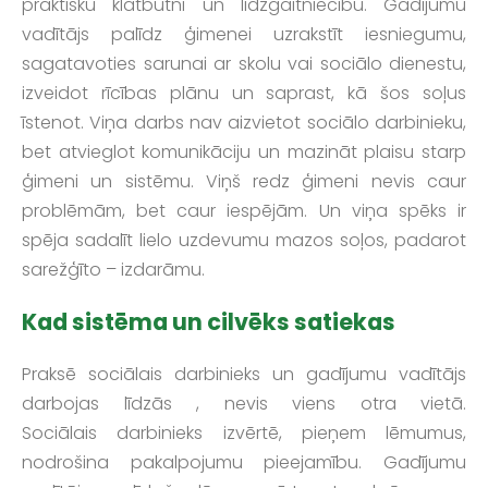
praktisku klātbūtni un līdzgaitniecību. Gadījumu
vadītājs palīdz ģimenei uzrakstīt iesniegumu,
sagatavoties sarunai ar skolu vai sociālo dienestu,
izveidot rīcības plānu un saprast, kā šos soļus
īstenot. Viņa darbs nav aizvietot sociālo darbinieku,
bet atvieglot komunikāciju un mazināt plaisu starp
ģimeni un sistēmu. Viņš redz ģimeni nevis caur
problēmām, bet caur iespējām. Un viņa spēks ir
spēja sadalīt lielo uzdevumu mazos soļos, padarot
sarežģīto – izdarāmu.
Kad sistēma un cilvēks satiekas
Praksē sociālais darbinieks un gadījumu vadītājs
darbojas līdzās , nevis viens otra vietā.
Sociālais darbinieks izvērtē, pieņem lēmumus,
nodrošina pakalpojumu pieejamību. Gadījumu