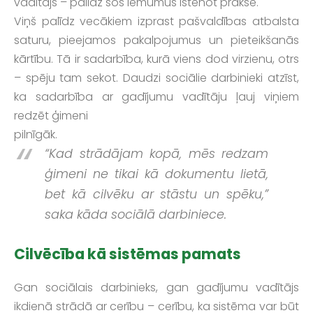
vadītājs – palīdz šos lēmumus īstenot praksē.
Viņš palīdz vecākiem izprast pašvaldības atbalsta
saturu, pieejamos pakalpojumus un pieteikšanās
kārtību. Tā ir sadarbība, kurā viens dod virzienu, otrs
– spēju tam sekot. Daudzi sociālie darbinieki atzīst,
ka sadarbība ar gadījumu vadītāju ļauj viņiem
redzēt ģimeni
pilnīgāk.
“Kad strādājam kopā, mēs redzam
ģimeni ne tikai kā dokumentu lietā,
bet kā cilvēku ar stāstu un spēku,”
saka kāda sociālā darbiniece.
Cilvēcība kā sistēmas pamats
Gan sociālais darbinieks, gan gadījumu vadītājs
ikdienā strādā ar cerību – cerību, ka sistēma var būt