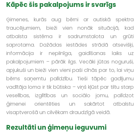
Kāpēc šis pakalpojums ir svarīgs
Ģimenes, kurās aug bērni ar autiskā spektra
traucējumiem, bieži vien nonāk situācijā, kad
atbalsta sistēma ir sadrumstalota un grūti
saprotama. Dažādas iestādes strādā atsevišķi,
informācija ir nepilnīga, gaidīšanas laiks uz
pakalpojumiem – pārāk ilgs. Vecāki jūtas noguruši,
apjukuši un bieži vien vieni paši cīnās par to, lai viņu
bērns saņemtu palīdzību. Tieši tāpēc gadījumu
vadītāja loma ir tik būtiska – viņš kļūst par tiltu starp
veselības, izglītības un sociālo jomu, palīdzot
ģimenei orientēties un sakārtot atbalstu
visaptverošā un cilvēkam draudzīgā veidā.
Rezultāti un ģimeņu ieguvumi