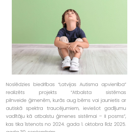
Noslēdzies biedrības “Latvijas Autisma apvienība”
realizēts projekts “Atbalsta sistēmas
pilnveide ģimenēm, kurās aug bērns vai jaunietis ar
autiskā spektra traucējumiem, ieviešot gadījumu
vadītāju kā atbalstu ģimenes sistēmai – II posms”,
kas tika īstenots no 2024. gada 1. oktobra līdz 2025.