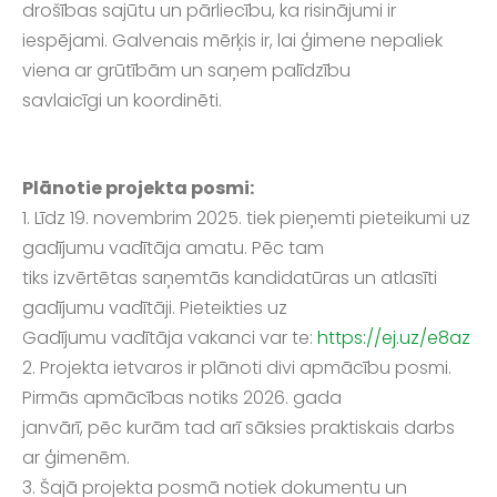
drošības sajūtu un pārliecību, ka risinājumi ir
iespējami. Galvenais mērķis ir, lai ģimene nepaliek
viena ar grūtībām un saņem palīdzību
savlaicīgi un koordinēti.
Plānotie projekta posmi:
1. Līdz 19. novembrim 2025. tiek pieņemti pieteikumi uz
gadījumu vadītāja amatu. Pēc tam
tiks izvērtētas saņemtās kandidatūras un atlasīti
gadījumu vadītāji. Pieteikties uz
Gadījumu vadītāja vakanci var te:
https://ej.uz/e8az
2. Projekta ietvaros ir plānoti divi apmācību posmi.
Pirmās apmācības notiks 2026. gada
janvārī, pēc kurām tad arī sāksies praktiskais darbs
ar ģimenēm.
3. Šajā projekta posmā notiek dokumentu un