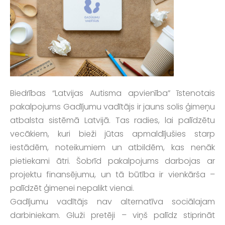
Biedrības “Latvijas Autisma apvienība” īstenotais
pakalpojums Gadījumu vadītājs ir jauns solis ģimeņu
atbalsta sistēmā Latvijā. Tas radies, lai palīdzētu
vecākiem, kuri bieži jūtas apmaldījušies starp
iestādēm, noteikumiem un atbildēm, kas nenāk
pietiekami ātri. Šobrīd pakalpojums darbojas ar
projektu finansējumu, un tā būtība ir vienkārša –
palīdzēt ģimenei nepalikt vienai.
Gadījumu vadītājs nav alternatīva sociālajam
darbiniekam. Gluži pretēji – viņš palīdz stiprināt