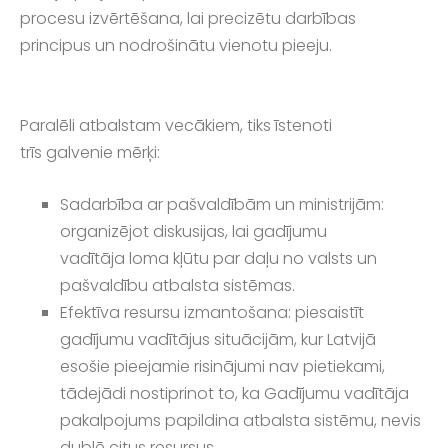
procesu izvērtēšana, lai precizētu darbības
principus un nodrošinātu vienotu pieeju.
Paralēli atbalstam vecākiem, tiks īstenoti
trīs galvenie mērķi:
Sadarbība ar pašvaldībām un ministrijām:
organizējot diskusijas, lai gadījumu
vadītāja loma kļūtu par daļu no valsts un
pašvaldību atbalsta sistēmas.
Efektīva resursu izmantošana: piesaistīt
gadījumu vadītājus situācijām, kur Latvijā
esošie pieejamie risinājumi nav pietiekami,
tādejādi nostiprinot to, ka Gadījumu vadītāja
pakalpojums papildina atbalsta sistēmu, nevis
dublē citus resursus.