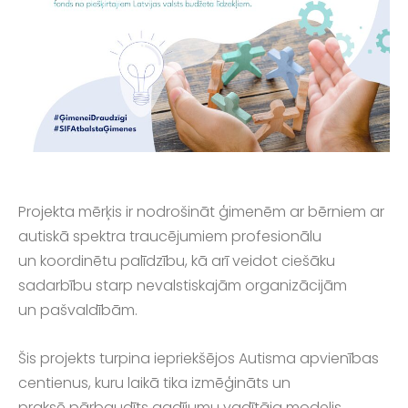
Projekta mērķis ir nodrošināt ģimenēm ar bērniem ar
autiskā spektra traucējumiem profesionālu
un koordinētu palīdzību, kā arī veidot ciešāku
sadarbību starp nevalstiskajām organizācijām
un pašvaldībām.
Šis projekts turpina iepriekšējos Autisma apvienības
centienus, kuru laikā tika izmēģināts un
praksē pārbaudīts gadījumu vadītāja modelis.