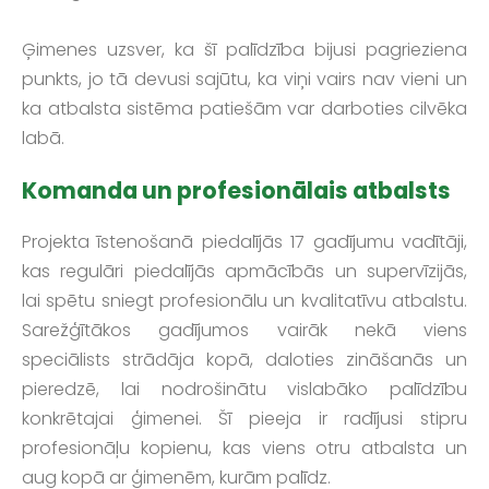
Ģimenes uzsver, ka šī palīdzība bijusi pagrieziena
punkts, jo tā devusi sajūtu, ka viņi vairs nav vieni un
ka atbalsta sistēma patiešām var darboties cilvēka
labā.
Komanda un profesionālais atbalsts
Projekta īstenošanā piedalījās 17 gadījumu vadītāji,
kas regulāri piedalījās apmācībās un supervīzijās,
lai spētu sniegt profesionālu un kvalitatīvu atbalstu.
Sarežģītākos gadījumos vairāk nekā viens
speciālists strādāja kopā, daloties zināšanās un
pieredzē, lai nodrošinātu vislabāko palīdzību
konkrētajai ģimenei. Šī pieeja ir radījusi stipru
profesionāļu kopienu, kas viens otru atbalsta un
aug kopā ar ģimenēm, kurām palīdz.