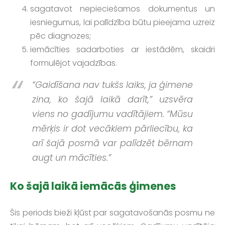
sagatavot nepieciešamos dokumentus un
iesniegumus, lai palīdzība būtu pieejama uzreiz
pēc diagnozes;
iemācīties sadarboties ar iestādēm, skaidri
formulējot vajadzības.
“Gaidīšana nav tukšs laiks, ja ģimene
zina, ko šajā laikā darīt,” uzsvēra
viens no gadījumu vadītājiem. “Mūsu
mērķis ir dot vecākiem pārliecību, ka
arī šajā posmā var palīdzēt bērnam
augt un mācīties.”
Ko šajā laikā iemācās ģimenes
Šis periods bieži kļūst par sagatavošanās posmu ne