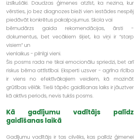
izsīkušāki. Daudzas ģimenes atzīst, ka nezina, kur
vērsties, jo bez diagnozes bieži vien iestādes nespēj
piedāvāt konkrētus pakalpojumus. Skola vai
bērnudārzs gaida rekomendācijas, ārsti -
dokumentus, bet vecākiem šķiet, ka viņi ir “starp
visiem” un
vienlaikus - pilnīgi vieni.
Šis posms rada ne tikai emocionālu spriedzi, bet arī
riskus bērna attīstībai. Eksperti uzsver - agrīna rīcība
ir viens no efektīvākajiem veidiem, kā mazināt
grūtības vēlāk. Tieši tāpēc gaidīšanas laiks ir jāuztver
kā aktīvs periods, nevis tukšs posms.
Kā gadījumu vadītājs palīdz
gaidīšanas laikā
Gadījumu vadītājs ir tas cilvēks, kas palīdz ģimenei