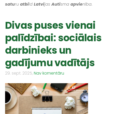
satu
ru
atbi
ld
Latvi
jas
Auti
sma
apvie
nība.
Divas puses vienai
palīdzībai: sociālais
darbinieks un
gadījumu vadītājs
29. sept. 2025,
Nav komentāru