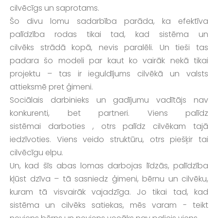
cilvēcīgs un saprotams.
Šo divu lomu sadarbība parāda, ka efektīva
palīdzība rodas tikai tad, kad sistēma un
cilvēks strādā kopā, nevis paralēli. Un tieši tas
padara šo modeli par kaut ko vairāk nekā tikai
projektu – tas ir ieguldījums cilvēkā un valsts
attieksmē pret ģimeni.
Sociālais darbinieks un gadījumu vadītājs nav
konkurenti, bet partneri. Viens palīdz
sistēmai darboties , otrs palīdz cilvēkam tajā
iedzīvoties. Viens veido struktūru, otrs piešķir tai
cilvēcīgu elpu.
Un, kad šīs abas lomas darbojas līdzās, palīdzība
kļūst dzīva – tā sasniedz ģimeni, bērnu un cilvēku,
kuram tā visvairāk vajadzīga. Jo tikai tad, kad
sistēma un cilvēks satiekas, mēs varam - teikt