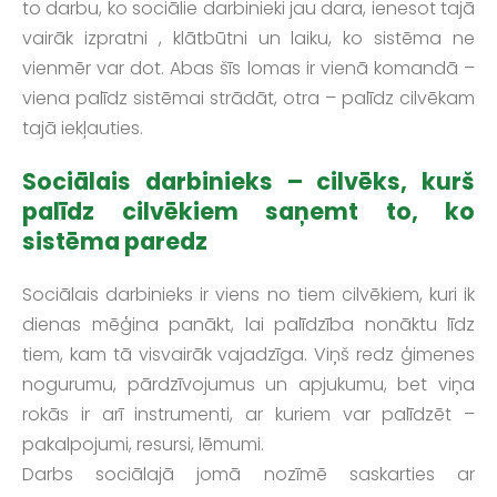
to darbu, ko sociālie darbinieki jau dara, ienesot tajā
vairāk izpratni , klātbūtni un laiku, ko sistēma ne
vienmēr var dot. Abas šīs lomas ir vienā komandā –
viena palīdz sistēmai strādāt, otra – palīdz cilvēkam
tajā iekļauties.
Sociālais darbinieks – cilvēks, kurš
palīdz cilvēkiem saņemt to, ko
sistēma paredz
Sociālais darbinieks ir viens no tiem cilvēkiem, kuri ik
dienas mēģina panākt, lai palīdzība nonāktu līdz
tiem, kam tā visvairāk vajadzīga. Viņš redz ģimenes
nogurumu, pārdzīvojumus un apjukumu, bet viņa
rokās ir arī instrumenti, ar kuriem var palīdzēt –
pakalpojumi, resursi, lēmumi.
Darbs sociālajā jomā nozīmē saskarties ar