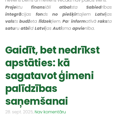
neviens bērns un neviens vecāks nav palicis viens.
Proje
ktu
finans
iāli
atbal
sta
Sabied
rības
integrā
cijas
fon
ds
no
piešķir
tajiem
Latvi
jas
vals
ts
budž
eta
līdzek
ļiem.
Pa
r
inform
atīvā
raks
ta
satu
ru
atbi
ld
Latvi
jas
Auti
sma
apvie
nība.
Gaidīt, bet nedrīkst
apstāties: kā
sagatavot ģimeni
palīdzības
saņemšanai
28. sept. 2025,
Nav komentāru