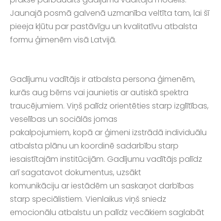
Jaunajā posmā galvenā uzmanība veltīta tam, lai šī
pieeja kļūtu par pastāvīgu un kvalitatīvu atbalsta
formu ģimenēm visā Latvijā.
Gadījumu vadītājs ir atbalsta persona ģimenēm,
kurās aug bērns vai jaunietis ar autiskā spektra
traucējumiem. Viņš palīdz orientēties starp izglītības,
veselības un sociālās jomas
pakalpojumiem, kopā ar ģimeni izstrādā individuālu
atbalsta plānu un koordinē sadarbību starp
iesaistītajām institūcijām. Gadījumu vadītājs palīdz
arī sagatavot dokumentus, uzsākt
komunikāciju ar iestādēm un saskaņot darbības
starp speciālistiem. Vienlaikus viņš sniedz
emocionālu atbalstu un palīdz vecākiem saglabāt