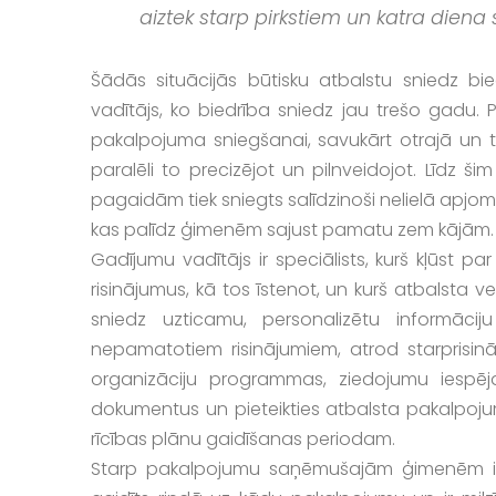
aiztek starp pirkstiem un katra diena
Šādās situācijās būtisku atbalstu sniedz b
vadītājs, ko biedrība sniedz jau trešo gadu. 
pakalpojuma sniegšanai, savukārt otrajā un 
paralēli to precizējot un pilnveidojot. Līdz
pagaidām tiek sniegts salīdzinoši nelielā apjomā,
kas palīdz ģimenēm sajust pamatu zem kājām.
Gadījumu vadītājs ir speciālists, kurš kļūst pa
risinājumus, kā tos īstenot, un kurš atbalsta ve
sniedz uzticamu, personalizētu informācij
nepamatotiem risinājumiem, atrod starprisinā
organizāciju programmas, ziedojumu iespēj
dokumentus un pieteikties atbalsta pakalpojum
rīcības plānu gaidīšanas periodam.
Starp pakalpojumu saņēmušajām ģimenēm ir ar