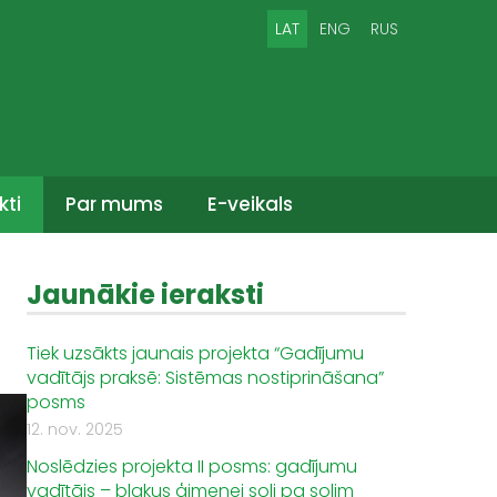
LAT
ENG
RUS
kti
Par mums
E-veikals
Jaunākie ieraksti
Tiek uzsākts jaunais projekta “Gadījumu
vadītājs praksē: Sistēmas nostiprināšana”
posms
12. nov. 2025
Noslēdzies projekta II posms: gadījumu
vadītājs – blakus ģimenei soli pa solim