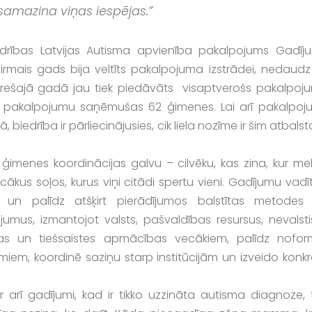
 samazina viņas iespējas.”
iedrības Latvijas Autisma apvienība pakalpojums Gadīj
Pirmais gads bija veltīts pakalpojuma izstrādei, nedaudz 
trešajā gadā jau tiek piedāvāts visaptverošs pakalpoju
 šim pakalpojumu saņēmušas 62 ģimenes. Lai arī pakalpoj
 biedrība ir pārliecinājusies, cik liela nozīme ir šim atbals
r ģimenes koordinācijas galvu – cilvēku, kas zina, kur me
cākus soļos, kurus viņi citādi spertu vieni. Gadījumu vadī
u un palīdz atšķirt pierādījumos balstītas metodes
jumus, izmantojot valsts, pašvaldības resursus, nevalsti
as un tiešsaistes apmācības vecākiem, palīdz nofor
iem, koordinē saziņu starp institūcijām un izveido konkr
ī gadījumi, kad ir tikko uzzināta autisma diagnoze, t