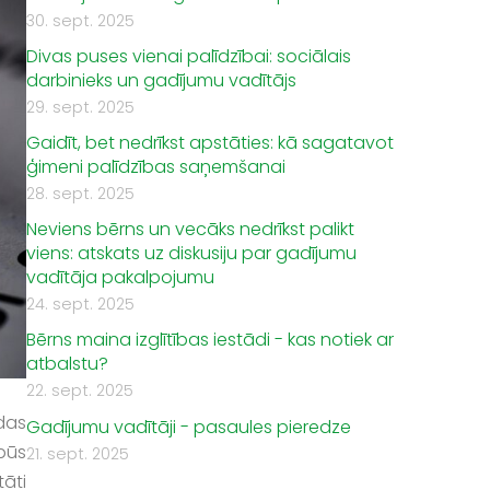
30. sept. 2025
Divas puses vienai palīdzībai: sociālais
darbinieks un gadījumu vadītājs
29. sept. 2025
Gaidīt, bet nedrīkst apstāties: kā sagatavot
ģimeni palīdzības saņemšanai
28. sept. 2025
Neviens bērns un vecāks nedrīkst palikt
viens: atskats uz diskusiju par gadījumu
vadītāja pakalpojumu
24. sept. 2025
Bērns maina izglītības iestādi - kas notiek ar
atbalstu?
22. sept. 2025
das
Gadījumu vadītāji - pasaules pieredze
 būs
21. sept. 2025
tāti