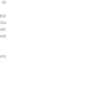
 tā
līdz
jūta
dri,
ieši
eta