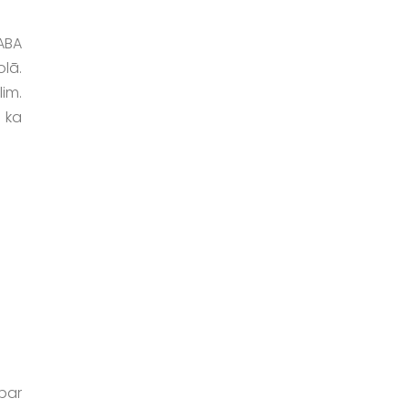
 ABA
lā.
lim.
 ka
par