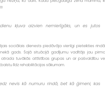
lzīga neziņa, ko darīt. Kāda piecgadīga zēna mamma, k
a:
u dienu kļuva aizvien nemierīgāks, un es jutos
ais sociālais dienests piedāvāja vienīgi pieteikties rind
āk nekā gads. Šajā situācijā gadījumu vadītājs jau pirma
, atrada tuvākās attīstības grupas un ar pašvaldību ve
alstu līdz rehabilitācijas sākumam.
redz nevis kā numuru rindā, bet kā ģimeni, kas