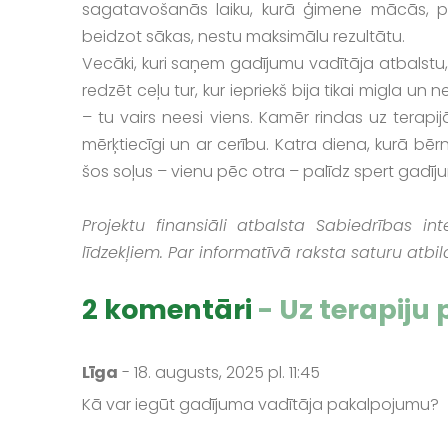
sagatavošanās laiku, kurā ģimene mācās, pie
beidzot sākas, nestu maksimālu rezultātu.
Vecāki, kuri saņem gadījumu vadītāja atbalstu, b
redzēt ceļu tur, kur iepriekš bija tikai migla un
– tu vairs neesi viens. Kamēr rindas uz terapij
mērķtiecīgi un ar cerību. Katra diena, kurā bērn
šos soļus – vienu pēc otra – palīdz spert gadīj
Projektu finansiāli atbalsta Sabiedrības in
līdzekļiem. Par informatīvā raksta saturu atbi
2 komentāri
- Uz terapiju
Līga
- 18. augusts, 2025 pl. 11:45
Kā var iegūt gadījuma vadītāja pakalpojumu?