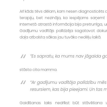
Arī kāds tēvs dēlam, kam nesen diagnosticēts aut
terapiju, bet nezināja, ka iespējams saņemt 
Internetā atrastā informācija bija pretrunīga, u
Gadījumu vadītājs palīdzēja sagatavot dokume
daļa atbalsta sākas jau tuvāko nedēļu laikā.
“Es sapratu, ka mums nav jāgaida g
stāsta cita mamma.
“Ar gadījumu vadītāja palīdzību mēs
resursiem, kas bija pieejami. Un tas ma
Gaidīšanas laiks nedrīkst būt stāvēšana 