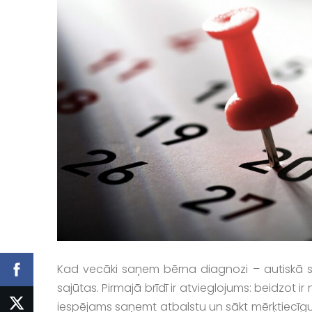
Kad vecāki saņem bērna diagnozi – autiskā spe
sajūtas. Pirmajā brīdī ir atvieglojums: beidzot i
iespējams saņemt atbalstu un sākt mērķtiecīgu 