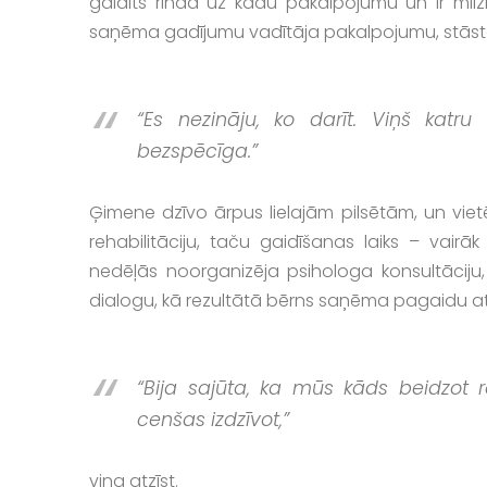
gaidīts rindā uz kādu pakalpojumu un ir mi
saņēma gadījumu vadītāja pakalpojumu, stāst
“Es nezināju, ko darīt. Viņš katr
bezspēcīga.”
Ģimene dzīvo ārpus lielajām pilsētām, un vietēj
rehabilitāciju, taču gaidīšanas laiks – vair
nedēļās noorganizēja psihologa konsultāciju
dialogu, kā rezultātā bērns saņēma pagaidu atb
“Bija sajūta, ka mūs kāds beidzot 
cenšas izdzīvot,”
viņa atzīst.