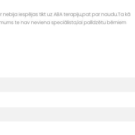
r nebija iespējas tikt uz ABA terapiju,pat par naudu.Ta kā
mums te nav neviena speciālista,lai palīdzētu bērniem