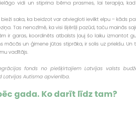
lāgo vidi un stiprina bērna prasmes, lai terapija, kad
ieži saka, ka beidzot var atviegloti ievilkt elpu – kāds pa
 neziņa. Tas nenozīmē, ka visi šķēršļi pazūd, taču mainās sa
ām ir garas, koordinēts atbalsts ļauj šo laiku izmantot gu
s mācās un ģimene jūtas stiprāka, ir solis uz priekšu. Un t
umu vadītājs.
tegrācijas fonds no piešķirtajiem Latvijas valsts budž
ld Latvijas Autisma apvienība.
 pēc gada. Ko darīt līdz tam?