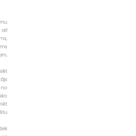
umu
arī
ms,
ums
tam,
klēt
tājs
 no
sko
mēt
ētu
iek