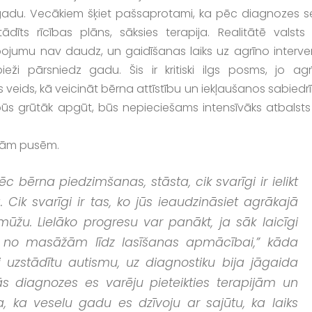
 gadu. Vecākiem šķiet pašsaprotami, ka pēc diagnozes s
astādīts rīcības plāns, sāksies terapija. Realitātē valsts
ojumu nav daudz, un gaidīšanas laiks uz agrīno interven
eži pārsniedz gadu. Šis ir kritiski ilgs posms, jo agr
is veids, kā veicināt bērna attīstību un iekļaušanos sabiedr
ūs grūtāk apgūt, būs nepieciešams intensīvāks atbalsts
isām pusēm.
ēc bērna piedzimšanas, stāsta, cik svarīgi ir ielikt
k svarīgi ir tas, ko jūs ieaudzināsiet agrākajā
žu. Lielāko progresu var panākt, ja sāk laicīgi
s, no masāžām līdz lasīšanas apmācībai,” kāda
uzstādītu autismu, uz diagnostiku bija jāgaida
ās diagnozes es varēju pieteikties terapijām un
 ka veselu gadu es dzīvoju ar sajūtu, ka laiks