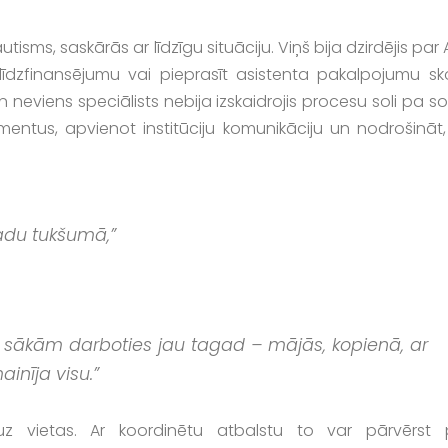
isms, saskārās ar līdzīgu situāciju. Viņš bija dzirdējis par
līdzfinansējumu vai pieprasīt asistenta pakalpojumu sko
n neviens speciālists nebija izskaidrojis procesu soli pa so
ntus, apvienot institūciju komunikāciju un nodrošināt,
adu tukšumā,”
 sākām darboties jau tagad – mājās, kopienā, ar
inīja visu.”
uz vietas. Ar koordinētu atbalstu to var pārvērst 