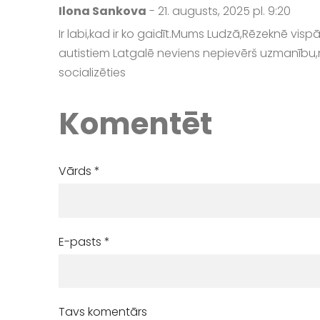
Ilona Sankova
- 21. augusts, 2025 pl. 9:20
Ir labi,kad ir ko gaidīt.Mums Ludzā,Rēzeknē vispā
autistiem Latgalē neviens nepievērš uzmanību,
socializēties
Komentēt
Vārds *
E-pasts *
Tavs komentārs