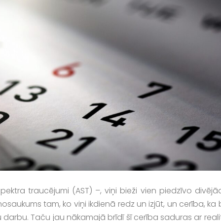
ktra traucējumi (AST) –, viņi bieži vien piedzīvo divējā
r nosaukums tam, ko viņi ikdienā redz un izjūt, un cerība, ka
darbu. Taču jau nākamajā brīdī šī cerība saduras ar reali