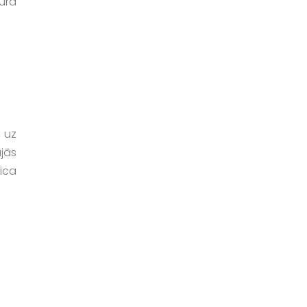
ura
ā uz
jās
ica