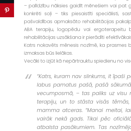
– palīdzību nāksies gaidīt mēnešiem vai pat
konkrēti soļi – tiks piesaistīti speciālisti, s
pašvaldības apmaksāto rehabilitācijas pakalp
ABA terapiju, logopēdu vai ergoterapeitu bi
rehabilitācijas uzsākšana ir pierādīti efektīvāka
Katrs nokavēts mēnesis nozīmē, ka prasmes b
izmaksas būs lielākas.
Vecāki to izjūt kā nepārtrauktu spiedienu no v
“Katrs, kuram nav slinkums, it īpaši p
labus pamatus pašā, pašā sākumā. Ci
vecumposmā, – tas paliks uz visu mū
terapiju, un to stāsta visās tēmā
mamma atceras. “Manai meitai, lai 
vairāk nekā gads. Tikai pēc oficiāl
atbalsta pasākumiem. Tas nozīmēja,