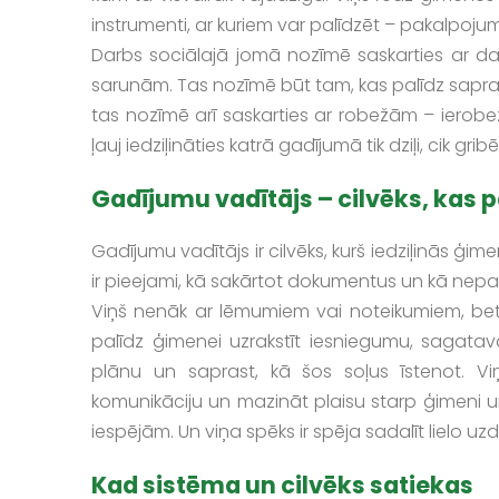
instrumenti, ar kuriem var palīdzēt – pakalpojumi
Darbs sociālajā jomā nozīmē saskarties ar 
sarunām. Tas nozīmē būt tam, kas palīdz saprast
tas nozīmē arī saskarties ar robežām – ierobe
ļauj iedziļināties katrā gadījumā tik dziļi, cik gri
Gadījumu vadītājs – cilvēks, kas p
Gadījumu vadītājs ir cilvēks, kurš iedziļinās ģim
ir pieejami, kā sakārtot dokumentus un kā nepaz
Viņš nenāk ar lēmumiem vai noteikumiem, bet a
palīdz ģimenei uzrakstīt iesniegumu, sagatavo
plānu un saprast, kā šos soļus īstenot. Vi
komunikāciju un mazināt plaisu starp ģimeni 
iespējām. Un viņa spēks ir spēja sadalīt lielo
Kad sistēma un cilvēks satiekas