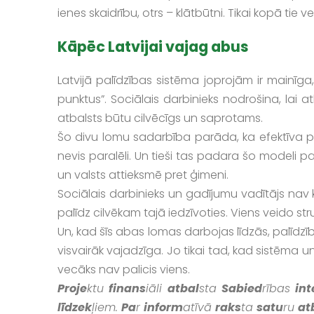
ienes skaidrību, otrs – klātbūtni. Tikai kopā tie
Kāpēc Latvijai vajag abus
Latvijā palīdzības sistēma joprojām ir mainīga, 
punktus”. Sociālais darbinieks nodrošina, lai atb
atbalsts būtu cilvēcīgs un saprotams.
Šo divu lomu sadarbība parāda, ka efektīva pa
nevis paralēli. Un tieši tas padara šo modeli par
un valsts attieksmē pret ģimeni.
Sociālais darbinieks un gadījumu vadītājs nav ko
palīdz cilvēkam tajā iedzīvoties. Viens veido struk
Un, kad šīs abas lomas darbojas līdzās, palīdzīb
visvairāk vajadzīga. Jo tikai tad, kad sistēma u
vecāks nav palicis viens.
Proje
ktu
finans
iāli
atbal
sta
Sabied
rības
int
līdzek
ļiem.
Pa
r
inform
atīvā
raks
ta
satu
ru
at