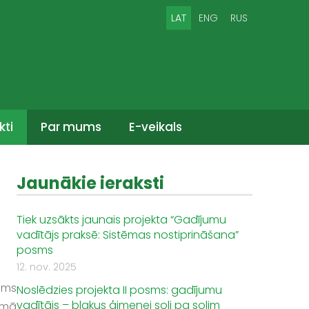
LAT
ENG
RUS
kti
Par mums
E-veikals
Jaunākie ieraksti
Tiek uzsākts jaunais projekta “Gadījumu
vadītājs praksē: Sistēmas nostiprināšana”
posms
12. nov. 2025
ums
Noslēdzies projekta II posms: gadījumu
vadītājs – blakus ģimenei soli pa solim
ēmā