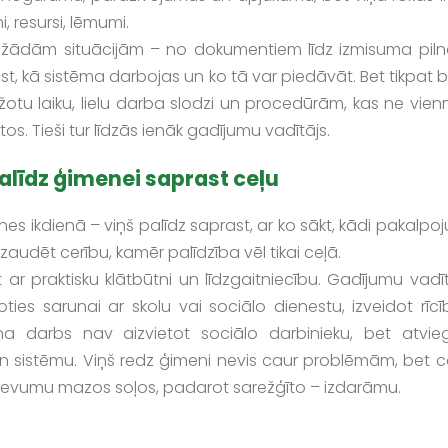
, resursi, lēmumi.
dažādām situācijām – no dokumentiem līdz izmisuma pil
, kā sistēma darbojas un ko tā var piedāvāt. Bet tikpat b
žotu laiku, lielu darba slodzi un procedūrām, kas ne vien
bētos. Tieši tur līdzās ienāk gadījumu vadītājs.
alīdz ģimenei saprast ceļu
enes ikdienā – viņš palīdz saprast, ar ko sākt, kādi pakalpo
audēt cerību, kamēr palīdzība vēl tikai ceļā.
r praktisku klātbūtni un līdzgaitniecību. Gadījumu vadīt
ties sarunai ar skolu vai sociālo dienestu, izveidot rīcī
ņa darbs nav aizvietot sociālo darbinieku, bet atvieg
un sistēmu. Viņš redz ģimeni nevis caur problēmām, bet c
 uzdevumu mazos soļos, padarot sarežģīto – izdarāmu.