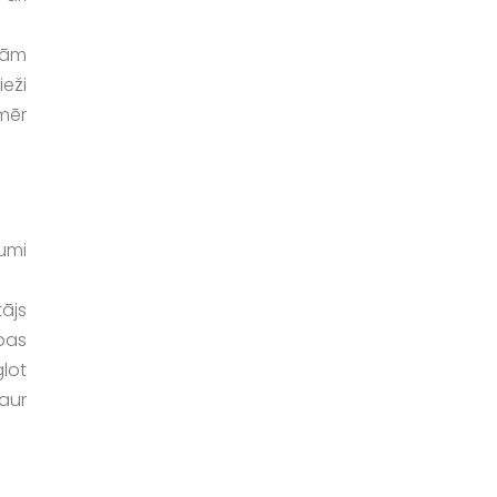
nām
ieži
mēr
jumi
ājs
bas
lot
aur