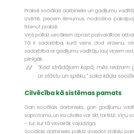
Praksē sociālais darbinieks un gadījumu vadītājs
izvērtē, pieņem lēmumus, nodrošina pakalpo
īstenot praksē.
Viņš palīdz vecākiem izprast pašvaldības atba
Tā ir sadarbība, kurā viens dod virzienu, ot
sadarbība ar gadījumu vadītāju ļauj viņiem red
pilnīgāk.
“Kad strādājam kopā, mēs redzam ģim
ar stāstu un spēku,” saka kāda sociāl
Cilvēcība kā sistēmas pamats
Gan sociālais darbinieks, gan gadījumu vadīt
saprotama, un ka cilvēks var tikt tai līdzi. Viņu
– tur, kur tā visvairāk vajadzīga.
Sociālais darbinieks palīdz izveidot stabilu p