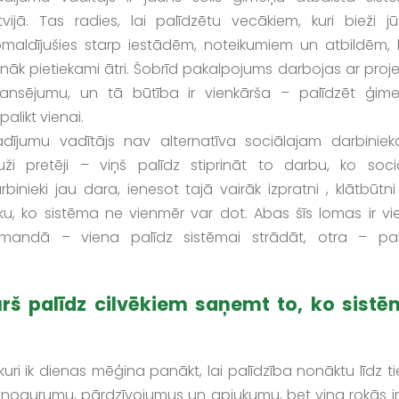
tvijā. Tas radies, lai palīdzētu vecākiem, kuri bieži jū
maldījušies starp iestādēm, noteikumiem un atbildēm, 
nāk pietiekami ātri. Šobrīd pakalpojums darbojas ar proj
nansējumu, un tā būtība ir vienkārša – palīdzēt ģime
palikt vienai.
dījumu vadītājs nav alternatīva sociālajam darbiniek
uži pretēji – viņš palīdz stiprināt to darbu, ko sociā
rbinieki jau dara, ienesot tajā vairāk izpratni , klātbūtn
iku, ko sistēma ne vienmēr var dot. Abas šīs lomas ir vi
mandā – viena palīdz sistēmai strādāt, otra – pal
kurš palīdz cilvēkiem saņemt to, ko sist
 kuri ik dienas mēģina panākt, lai palīdzība nonāktu līdz t
 nogurumu, pārdzīvojumus un apjukumu, bet viņa rokās ir 