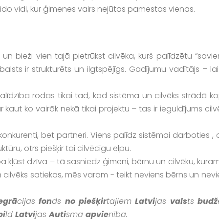
 veido vidi, kur ģimenes vairs nejūtas pamestas vienas.
un bieži vien tajā pietrūkst cilvēka, kurš palīdzētu “savi
alsts ir strukturēts un ilgtspējīgs. Gadījumu vadītājs – lai
līdzība rodas tikai tad, kad sistēma un cilvēks strādā ko
 kaut ko vairāk nekā tikai projektu – tas ir ieguldījums cil
nkurenti, bet partneri. Viens palīdz sistēmai darboties , 
tūru, otrs piešķir tai cilvēcīgu elpu.
a kļūst dzīva – tā sasniedz ģimeni, bērnu un cilvēku, kura
n cilvēks satiekas, mēs varam - teikt neviens bērns un nev
egrā
cijas
fon
ds
no
piešķir
tajiem
Latvi
jas
vals
ts
budž
bi
ld
Latvi
jas
Auti
sma
apvie
nība.