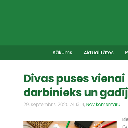
Sākums
Aktualitātes
P
Divas puses vienai 
darbinieks un gadī
29. septembris, 2025 pl. 13:14,
Nav komentāru
Bi
Ga