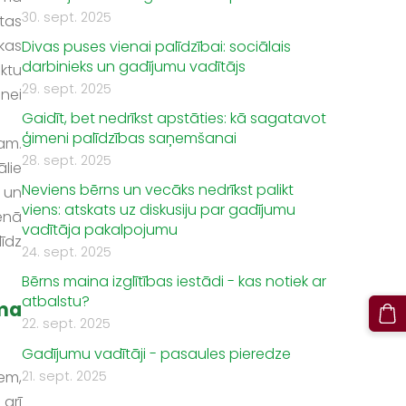
30. sept. 2025
tas
kas
Divas puses vienai palīdzībai: sociālais
darbinieks un gadījumu vadītājs
ektu
29. sept. 2025
nei
Gaidīt, bet nedrīkst apstāties: kā sagatavot
ģimeni palīdzības saņemšanai
am.
28. sept. 2025
lie
Neviens bērns un vecāks nedrīkst palikt
i un
viens: atskats uz diskusiju par gadījumu
enā
vadītāja pakalpojumu
īdz
24. sept. 2025
Bērns maina izglītības iestādi - kas notiek ar
atbalstu?
ēma
22. sept. 2025
Gadījumu vadītāji - pasaules pieredze
21. sept. 2025
iem,
arī