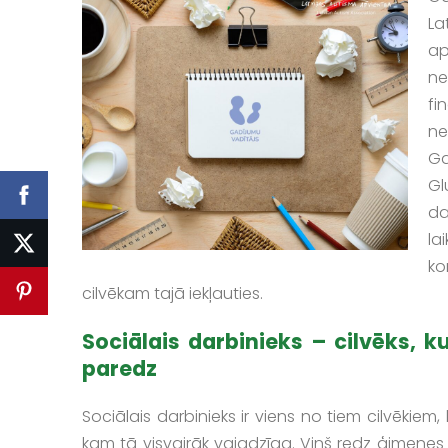
La
ap
ne
fi
ne
Ga
Gl
da
la
ko
cilvēkam tajā iekļauties.
Sociālais darbinieks – cilvēks, 
paredz
Sociālais darbinieks ir viens no tiem cilvēkiem,
kam tā visvairāk vajadzīga. Viņš redz ģimenes