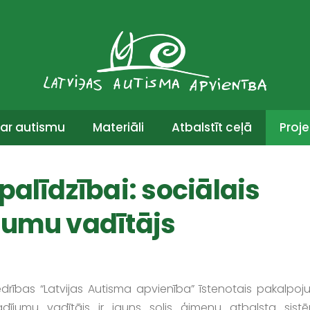
ar autismu
Materiāli
Atbalstīt ceļā
Proje
palīdzībai: sociālais
jumu vadītājs
edrības “Latvijas Autisma apvienība” īstenotais pakalpoj
dījumu vadītājs ir jauns solis ģimeņu atbalsta sist