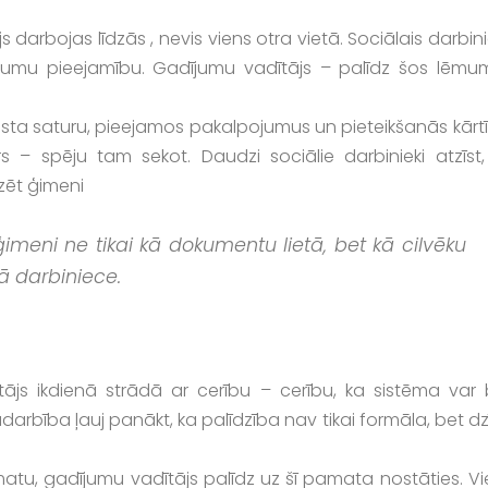
 darbojas līdzās , nevis viens otra vietā. Sociālais darbin
jumu pieejamību. Gadījumu vadītājs – palīdz šos lēmu
lsta saturu, pieejamos pakalpojumus un pieteikšanās kārtī
rs – spēju tam sekot. Daudzi sociālie darbinieki atzīst,
zēt ģimeni
eni ne tikai kā dokumentu lietā, bet kā cilvēku
ā darbiniece.
ājs ikdienā strādā ar cerību – cerību, ka sistēma var 
 sadarbība ļauj panākt, ka palīdzība nav tikai formāla, bet d
amatu, gadījumu vadītājs palīdz uz šī pamata nostāties. V