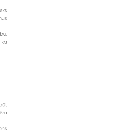
ieks
mus
bu.
 ka
būt
zīva
iens