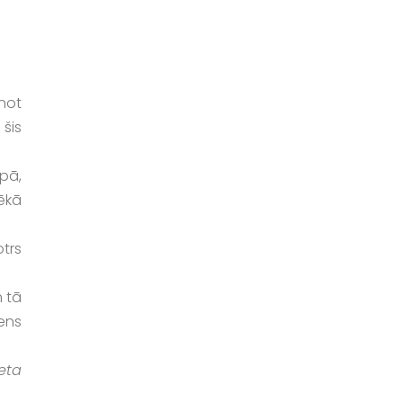
enot
 šis
pā,
vēkā
otrs
m tā
iens
eta