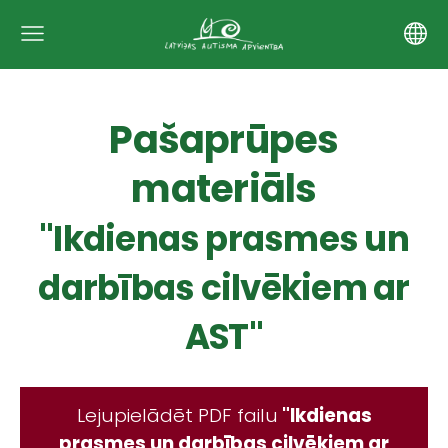
Pašaprūpes
materiāls
"Ikdienas prasmes un
darbības cilvēkiem ar
AST"
Lejupielādēt PDF failu
"Ikdienas
prasmes un darbības cilvēkiem ar