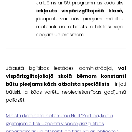
Ja bērns ar 59. programmas kodu tiks
iekļauts vispārizglītojošā klasē,
jāsaprot, vai būs pieejami mācību
materiāli un atbalsts atbilstoši viņa
spējām un prasmēm.
Jājautā izglītības iestādes administrācijai,
vai
vispārizglītojošajā skolā bērnam konstanti
būtu pieejams kāds atbalsta speciālists
– ir ļoti
būtiski, lai kāds varētu nepieciešamības gadījumā
palīdzēt.
Ministru kabineta noteikumu Nr. 11 “Kārtība, kādā
izglītojamie tiek uzņemti vispārējāsizglītības
programmās un atskaitīti no tām, kā arī obligātās