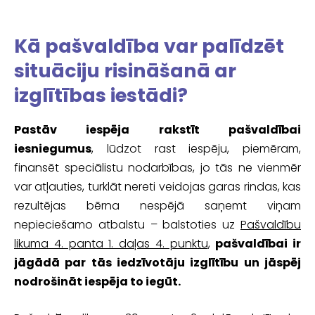
Kā pašvaldība var palīdzēt
situāciju risināšanā ar
izglītības iestādi?
Pastāv iespēja rakstīt pašvaldībai
iesniegumus
, lūdzot rast iespēju, piemēram,
finansēt speciālistu nodarbības, jo tās ne vienmēr
var atļauties, turklāt nereti veidojas garas rindas, kas
rezultējas bērna nespējā saņemt viņam
nepieciešamo atbalstu – balstoties uz
Pašvaldību
likuma 4. panta 1. daļas 4. punktu
,
pašvaldībai ir
jāgādā par tās iedzīvotāju izglītību un jāspēj
nodrošināt iespēja to iegūt.