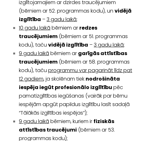
izglītojamajiem ar dzirdes traucējumiem
(bērniem ar 52. programmas kodu), un
vidējā
izglītība
–
3 gadu laikā
;
10 gadu laikā
bērniem ar
redzes
traucējumiem
(bērniem ar 51. programmas
kodu), taču
vidējā izglītība
–
3 gadu laikā
;
9 gadu laikā
bērniem ar
garīgās attīstības
traucējumiem
(bērniem ar 58. programmas
kodu), taču
programmu var pagarināt līdz pat
12 gadiem
, ja skolēnam tiek
nodrošināta
iespēja iegūt profesionālo izglītību
pēc
pamatizglītības iegūšanas (vairāk par bērnu
iespējām apgūt papildus izglītību lasīt sadaļā
“Tālākās izglītības iespējas”);
9 gadu laikā
bērniem, kuriem ir
fiziskās
attīstības traucējumi
(bērniem ar 53.
programmas kodu);