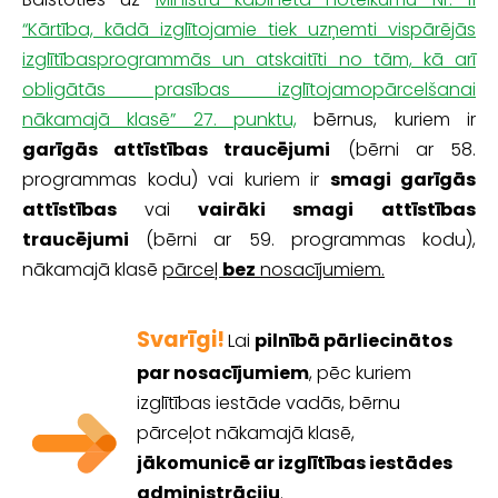
“Kārtība, kādā izglītojamie tiek uzņemti vispārējās
izglītībasprogrammās un atskaitīti no tām, kā arī
obligātās prasības izglītojamopārcelšanai
nākamajā klasē” 27. punktu,
bērnus, kuriem ir
garīgās attīstības traucējumi
(bērni ar 58.
programmas kodu) vai kuriem ir
smagi garīgās
attīstības
vai
vairāki smagi attīstības
traucējumi
(bērni ar 59. programmas kodu),
nākamajā klasē
pārceļ
bez
nosacījumiem.
Svarīgi!
Lai
pilnībā pārliecinātos
par nosacījumiem
, pēc kuriem
izglītības iestāde vadās, bērnu
pārceļot nākamajā klasē,
jākomunicē ar izglītības iestādes
administrāciju
.