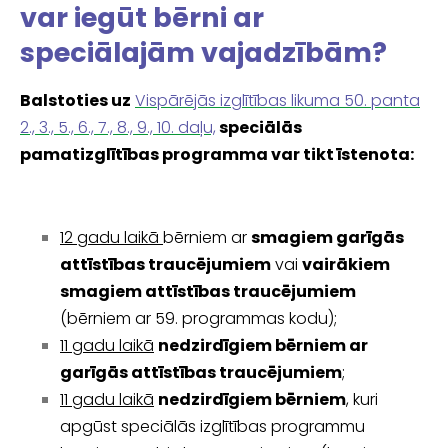
var iegūt bērni ar
speciālajām vajadzībām?
Balstoties uz
Vispārējās izglītības likuma 50. panta
2., 3., 5., 6., 7., 8., 9., 10. daļu,
speciālās
pamatizglītības programma var tikt īstenota
:
12 gadu laikā
bērniem ar
smagiem garīgās
attīstības traucējumiem
vai
vairākiem
smagiem attīstības traucējumiem
(bērniem ar 59. programmas kodu);
11 gadu laikā
nedzirdīgiem bērniem ar
garīgās attīstības traucējumiem
;
11 gadu laikā
nedzirdīgiem bērniem
, kuri
apgūst speciālās izglītības programmu