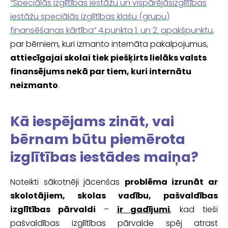
“Speciālās izglītības iestāžu un vispārējāsizglītības
iestāžu speciālās izglītības klašu (grupu)
finansēšanas kārtība” 4.punkta 1. un 2. apakšpunktu
,
par bērniem, kuri izmanto internāta pakalpojumus,
attiecīgajai skolai tiek piešķirts lielāks valsts
finansējums nekā par tiem, kuri internātu
neizmanto
.
Kā iespējams zināt, vai
bērnam būtu piemērota
izglītības iestādes maiņa?
Noteikti sākotnēji jācenšas
problēma izrunāt ar
skolotājiem, skolas vadību, pašvaldības
izglītības pārvaldi
–
ir gadījumi
, kad tieši
pašvaldības izglītības pārvalde spēj atrast