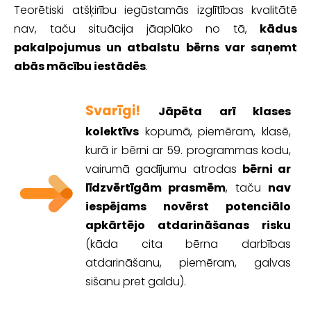
Teorētiski atšķirību iegūstamās izglītības kvalitātē
nav, taču situācija jāaplūko no tā,
kādus
pakalpojumus un atbalstu bērns var saņemt
abās mācību iestādēs
.
Svarīgi!
Jāpēta arī klases
kolektīvs
kopumā, piemēram, klasē,
kurā ir bērni ar 59. programmas kodu,
vairumā gadījumu atrodas
bērni ar
līdzvērtīgām prasmēm
, taču
nav
iespējams novērst potenciālo
apkārtējo atdarināšanas risku
(kāda cita bērna darbības
atdarināšanu, piemēram, galvas
sišanu pret galdu).