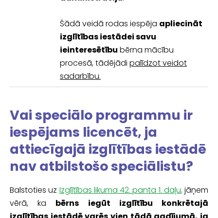
Šādā veidā rodas iespēja
apliecināt
izglītības iestādei savu
ieinteresētību
bērna mācību
procesā, tādējādi
palīdzot veidot
sadarbību.
Vai speciālo programmu ir
iespējams licencēt, ja
attiecīgajā izglītības iestādē
nav atbilstošo speciālistu?
Balstoties uz
Izglītības likuma 42. panta 1. daļu
,
jāņem
vērā, ka
bērns iegūt izglītību konkrētajā
izglītības iestādē varēs vien tādā gadījumā,
ja