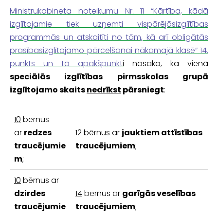
Ministrukabineta noteikumu Nr. 11 “Kārtība, kādā
izglītojamie tiek uzņemti vispārējāsizglītības
programmās un atskaitīti no tām, kā arī obligātās
prasībasizglītojamo pārcelšanai nākamajā klasē” 14.
punkts un tā apakšpunkt
i
nosaka, ka vienā
speciālās izglītības
pirmsskolas grupā
izglītojamo skaits
nedrīkst
pārsniegt
:
10
bērnus
ar
redzes
12
bērnus ar
jauktiem attīstības
traucējumie
traucējumiem
;
m
;
10
bērnus ar
dzirdes
14
bērnus ar
garīgās veselības
traucējumie
traucējumiem
;