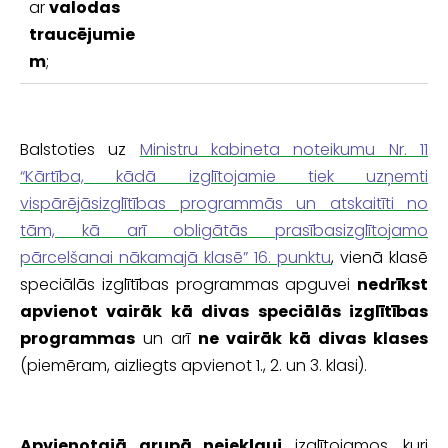
ar
valodas
traucējumie
m
;
Balstoties uz
Ministru kabineta noteikumu Nr. 11
“Kārtība, kādā izglītojamie tiek uzņemti
vispārējāsizglītības programmās un atskaitīti no
tām, kā arī obligātās prasībasizglītojamo
pārcelšanai nākamajā klasē” 16. punktu
, vienā klasē
speciālās izglītības programmas apguvei
nedrīkst
apvienot vairāk kā divas speciālās izglītības
programmas
un arī
ne vairāk kā divas klases
(piemēram, aizliegts apvienot 1., 2. un 3. klasi).
Apvienotajā grupā
neiekļauj
izglītojamos, kuri