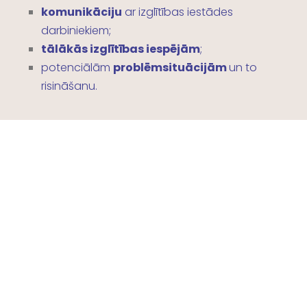
komunikāciju
ar izglītības iestādes
darbiniekiem;
tālākās izglītības iespējām
;
potenciālām
problēmsituācijām
un to
risināšanu.