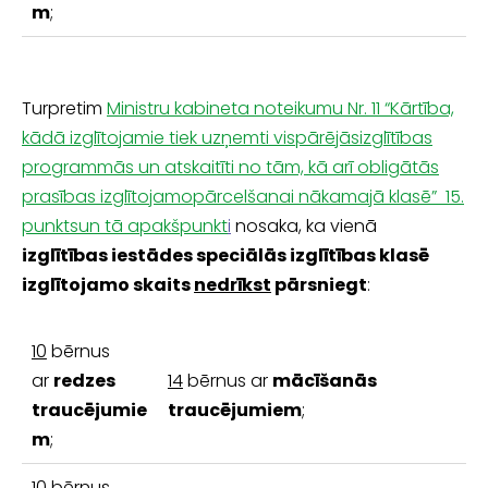
m
;
Turpretim
Ministru kabineta noteikumu Nr. 11 “Kārtība,
kādā izglītojamie tiek uzņemti vispārējāsizglītības
programmās un atskaitīti no tām, kā arī obligātās
prasības izglītojamopārcelšanai nākamajā klasē” 15.
punktsun tā apakšpunkt
i
nosaka, ka vienā
izglītības iestādes speciālās izglītības klasē
izglītojamo skaits
nedrīkst
pārsniegt
:
10
bērnus
ar
redzes
14
bērnus ar
mācīšanās
traucējumie
traucējumiem
;
m
;
10
bērnus