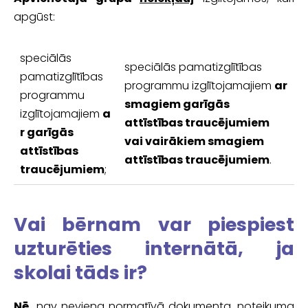
apgūst:
speciālās
speciālās pamatizglītības
pamatizglītības
programmu izglītojamajiem
ar
programmu
smagiem garīgās
izglītojamajiem
a
attīstības traucējumiem
r garīgās
vai vairākiem smagiem
attīstības
attīstības traucējumiem
.
traucējumiem
;
Vai bērnam var piespiest
uzturēties internātā, ja
skolai tāds ir?
Nē,
nav neviena normatīvā dokumenta, noteikuma