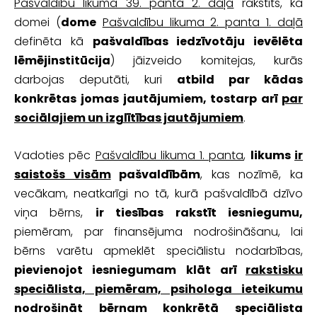
Pašvaldību likuma 39. panta 2. daļā
rakstīts, ka
domei (
dome
Pašvaldību likuma 2. panta 1. daļā
definēta kā
pašvaldības iedzīvotāju ievēlēta
lēmējinstitūcija
) jāizveido komitejas, kurās
darbojas deputāti, kuri
atbild par kādas
konkrētas jomas jautājumiem, tostarp arī
par
sociālajiem un izglītības jautājumiem
.
Vadoties pēc
Pašvaldību likuma 1. panta
,
likums
ir
saistošs visām
pašvaldībām
, kas nozīmē, ka
vecākam, neatkarīgi no tā, kurā pašvaldībā dzīvo
viņa bērns,
ir tiesības rakstīt iesniegumu,
piemēram, par finansējuma nodrošināšanu, lai
bērns varētu apmeklēt speciālistu nodarbības,
pievienojot iesniegumam klāt arī
rakstisku
speciālista, piemēram, psihologa ieteikumu
nodrošināt bērnam konkrētā speciālista