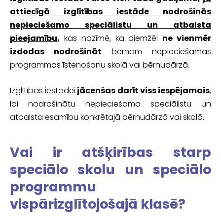
attiecīgā izglītības iestāde nodrošinās
nepieciešamo speciālistu un atbalsta
pieejamību
,
kas nozīmē, ka diemžēl
ne vienmēr
izdodas nodrošināt
bērnam nepieciešamās
programmas īstenošanu skolā vai bērnudārzā.
Izglītības iestādei
jācenšas darīt viss iespējamais
,
lai nodrošinātu nepieciešamo speciālistu un
atbalsta esamību konkrētajā bērnudārzā vai skolā.
Vai ir atšķirības starp
speciālo skolu un speciālo
programmu
vispārizglītojošajā klasē?