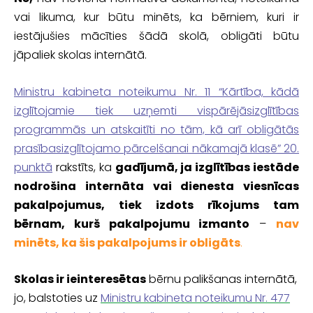
vai likuma, kur būtu minēts, ka bērniem, kuri ir
iestājušies mācīties šādā skolā, obligāti būtu
jāpaliek skolas internātā.
Ministru kabineta noteikumu Nr. 11 “Kārtība, kādā
izglītojamie tiek uzņemti vispārējāsizglītības
programmās un atskaitīti no tām, kā arī obligātās
prasībasizglītojamo pārcelšanai nākamajā klasē” 20.
punktā
rakstīts, ka
gadījumā, ja izglītības iestāde
nodrošina internāta vai dienesta viesnīcas
pakalpojumus, tiek izdots rīkojums tam
bērnam, kurš pakalpojumu izmanto
–
nav
minēts, ka šis pakalpojums ir obligāts
.
Skolas ir ieinteresētas
bērnu palikšanas internātā,
jo, balstoties uz
Ministru kabineta noteikumu Nr. 477