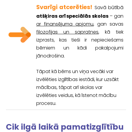
Svarīgi atcerēties!
Savā būtībā
atšķiras arī speciālās skolas
– gan
ar finansējuma apjomu
, gan savas
filozofijas un sapratnes
, kā tiek
izprasts, kas tieši ir nepieciešams
bērniem un kādi pakalpojumi
jānodrošina.
Tāpat kā bērns un viņa vecāki var
izvēlēties izglītības iestādi, kur uzsākt
mācības, tāpat arī skolas var
izvēlēties veidus, kā īstenot mācību
procesu.
Cik ilgā laikā pamatizglītību