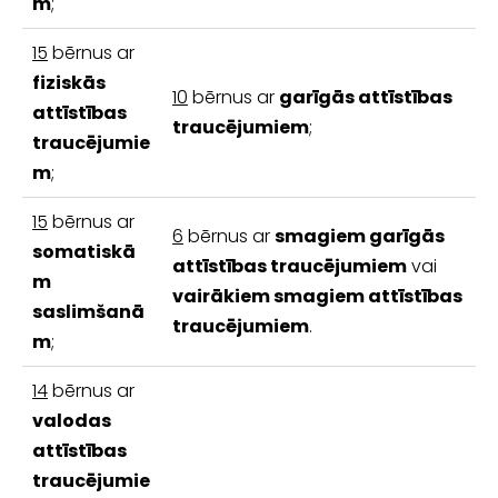
m
;
15
bērnus ar
fiziskās
10
bērnus ar
garīgās attīstības
attīstības
traucējumiem
;
traucējumie
m
;
15
bērnus ar
6
bērnus ar
smagiem garīgās
somatiskā
attīstības traucējumiem
vai
m
vairākiem smagiem attīstības
saslimšanā
traucējumiem
.
m
;
14
bērnus ar
valodas
attīstības
traucējumie