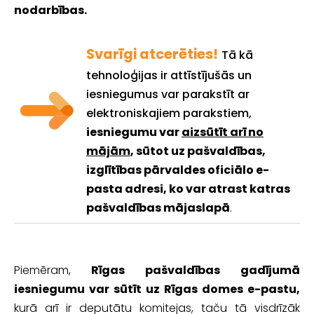
nodarbības.
Svarīgi
atcerēties!
Tā kā
tehnoloģijas ir attīstījušās un
iesniegumus var parakstīt ar
elektroniskajiem parakstiem,
iesniegumu var
aizsūtīt arī no
mājām
, sūtot uz pašvaldības,
izglītības pārvaldes oficiālo e-
pasta adresi, ko var atrast katras
pašvaldības mājaslapā
.
Piemēram,
Rīgas pašvaldības gadījumā
iesniegumu var sūtīt uz Rīgas domes e-pastu,
kurā arī ir deputātu komitejas, taču tā visdrīzāk