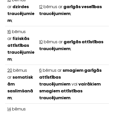
ar
dzirdes
12
bērnus ar
garīgās veselības
traucējumie
traucējumiem
;
m
;
16
bērnus
ar
fiziskās
10
bērnus ar
garīgās attīstības
attīstības
traucējumiem
;
traucējumie
m
;
20
bērnus
6
bērnus ar
smagiem garīgās
ar
somatisk
attīstības
ām
traucējumiem
vai
vairākiem
saslimšanā
smagiem attīstības
m
;
traucējumiem
.
14
bērnus