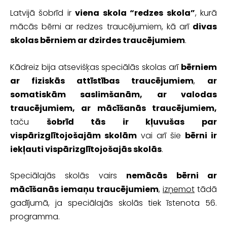
Latvijā šobrīd ir
viena skola “redzes skola”
, kurā
mācās bērni ar redzes traucējumiem, kā arī
divas
skolas bērniem ar dzirdes traucējumiem
.
Kādreiz bija atsevišķas speciālās skolas arī
bērniem
ar fiziskās attīstības traucējumiem
,
ar
somatiskām saslimšanām, ar valodas
traucējumiem, ar mācīšanās traucējumiem,
taču
šobrīd tās ir kļuvušas par
vispārizglītojošajām skolām
vai arī šie
bērni ir
iekļauti vispārizglītojošajās skolās
.
Speciālajās skolās vairs
nemācās bērni ar
mācīšanās iemaņu traucējumiem
,
izņemot
tādā
gadījumā, ja speciālajās skolās tiek īstenota 56.
programma.