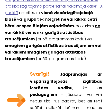
prasībasizglītojamo pārcelšanai nākamajā klasē” 18.
punktā
noteikts, ka
vienā vispārizglītojošajā
klasē
vai
grupā
tiek integrēti
ne vairāk
kā četri
bērni ar speciālajām vajadzībām
, no kuriem
ne
vairāk
kā viens
ir ar
garīgās attīstības
traucējumiem
(ar 58. programmas kodu) vai
smagiem garīgās attīstības traucējumiem vai
vairākiem smagiem garīgās attīstības
traucējumiem
(ar 59. programmas kodu).
Svarīgi!
Jāaprunājas ar
vispārizglītojošās izglītības
iestādes vadību
, kā arī
pedagogiem
– jāsaprot, vai viņi
nebūs tikai “uz papīra”, bet arī
reāli
spējīgi palīdzēt
bērnam iekļauties