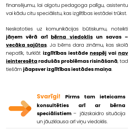
finansējumu, lai algotu pedagoga palīgu, asistentu
vai kādu citu speciālistu, kas izglītības iestādei trūkst.
Neskatoties uz komunikācijas būtiskumu, noteikti
jāņem vērā arī
bērna viedoklis
un savas –
vecāka sajūtas
. Ja bērns dara zināmu, kas skolā
nepatīk, turklāt
izglītības iestāde
nespēj
vai
nav
ieinteresēta
radušās problēmas risināšanā
, tad
tiešām
jāapsver izglītības iestādes maiņa
.
Svarīgi!
Pirms tam ieteicams
konsultēties arī ar bērna
speciālistiem
– jāizskaidro situācija
un jāuzklausa arī viņu viedoklis.