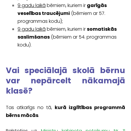
9 gadu laikā
bērniem, kuriem ir
garīgās
veselības traucējumi
(bērniem ar 57.
programmas kodu);
9 gadu laikā
bērniem, kuriem ir
somatiskās
saslimšanas
(bērniem ar 54. programmas
kodu).
Vai speciālajā skolā bērnu
var nepārcelt nākamajā
klasē?
Tas atkarīgs no tā,
kurā izglītības programmā
bērns mācās
.
Balstoties uz
Ministru kabineta noteikumu Nr. 11