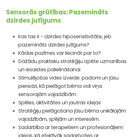
Sensorās grūtības: Pazemināts
dzirdes jutīgums
Kas tas ir - dzirdes hiposensitivitāte, jeb
pazemināts dzirdes jutīgums?
Kādas pazīmes var liecināt par to?
Dažādu praktisku stratēģiju izpēte uzmanības
un iesaistes palielināšanai
Stimulējošas vides izveide: padomi un jūsu
pieredzi, kā pielāgot bērna vidi viņa
sensorajām vajadzībām.
Spēles, aktivitātes un jautras idejas
Stratēģiju pielāgošana jūsu bērna unikālajām
vajadzībām, spējām un interesēm.
Sadarbība ar terapeitiem un profesionāļiem:
idejas, kā efektīvāk sadarboties ar