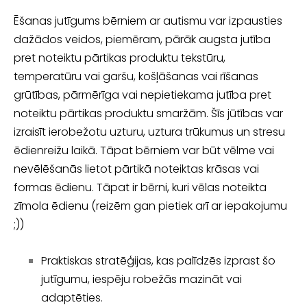
Ēšanas jutīgums bērniem ar autismu var izpausties
dažādos veidos, piemēram, pārāk augsta jutība
pret noteiktu pārtikas produktu tekstūru,
temperatūru vai garšu, košļāšanas vai rīšanas
grūtības, pārmērīga vai nepietiekama jutība pret
noteiktu pārtikas produktu smaržām. Šīs jūtības var
izraisīt ierobežotu uzturu, uztura trūkumus un stresu
ēdienreižu laikā. Tāpat bērniem var būt vēlme vai
nevēlēšanās lietot pārtikā noteiktas krāsas vai
formas ēdienu. Tāpat ir bērni, kuri vēlas noteikta
zīmola ēdienu (reizēm gan pietiek arī ar iepakojumu
;))
Praktiskas stratēģijas, kas palīdzēs izprast šo
jutīgumu, iespēju robežās mazināt vai
adaptēties.