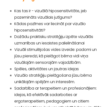
Kas tas ir - vizuālā hiposensitivitāte, jeb
pazemināts vizuālais jutīgums?
Kādas pazīmes var liecināt par vizuālo
hiposensitivitāti?
Dažādu praktisku stratēģiju izpēte vizuālās
uzmanības un iesaistes palielināšanai
Vizuāli stimulējošas vides izveide: padomi un
jūsu pieredzi, kā pielāgot bērna vidi viņa
vizuālajām sensorajām vajadzībām.
Spēles, aktivitātes un jautras idejas
Vizuālo stratēģiju pielāgošana jūsu bērna
unikālajām spējām un interesēm.
Sadarbība ar terapeitiem un profesionāļiem:
idejas, kā efektīvāk sadarboties ar
ergoterapeitiem, pedagogiem un citiem