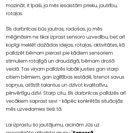
mazināt. It īpaši, ja mēs iesaistām prieku, jautrību,
rotaļas.
Šīs darbnīcas būs jautras, radošas, jo mēs
mēģināsim ne tikai izprast sensoro uzvedību, bet arī
kopīgi meklēt dažādas idejas, rotaļas, aktivitātes, kā
palīdzēt bērnam pierast pie kādiem sensoriem
stimuliem rotaļīgā un draudzīgā, bērnam drošā
veidā. Tas viņam palīdzēs labāk justies gan starp
citiem bērniem, gan izglītības iestādē, īstenot savus
sapņus, attīstīt talantus un dzīvot kvalitatīvu,
pilnvērtīgu dzīvi.
Starp citu, šīs darbnīcas palīdzēs arī
vecākiem saprast sevi - kāpēc konkrētās situācijās
mēs uzvedamies tieši tā.
Lai izprastu šo jautājumu, aicinām Jūs uz
specializēto atbalsta grupu "
Sensorā