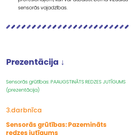
sensorās vajadzības.
Prezentācija ↓
Sensorās grūtības: PAAUGSTINĀTS REDZES JUTĪGUMS
(prezentācija)
3.darbnīca
Sensorās grūtības: Pazemināts
redzes jutīgums