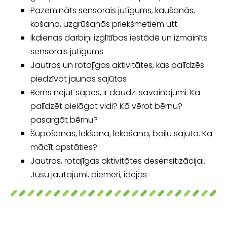
Pazemināts sensorais jutīgums, kaušanās,
košana, uzgrūšanās priekšmetiem utt.
Ikdienas darbiņi izglītības iestādē un izmainīts
sensorais jutīgums
Jautras un rotaļīgas aktivitātes, kas palīdzēs
piedzīvot jaunas sajūtas
Bērns nejūt sāpes, ir daudzi savainojumi. Kā
palīdzēt pielāgot vidi? Kā vērot bērnu?
pasargāt bērnu?
Šūpošanās, lekšana, lēkāšana, baiļu sajūta. Kā
mācīt apstāties?
Jautras, rotaļīgas aktivitātes desensitizācijai.
Jūsu jautājumi, piemēri, idejas