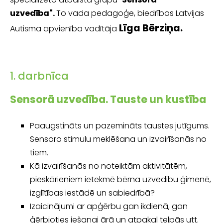
uzvedība".
To vada pedagoģe, biedrības Latvijas
Līga Bērziņa.
Autisma apvienība vadītāja
1. darbnīca
Sensorā uzvedība. Tauste un kustība
Paaugstināts un pazemināts taustes jutīgums.
Sensoro stimulu meklēšana un izvairīšanās no
tiem.
Kā izvairīšanās no noteiktām aktivitātēm,
pieskārieniem ietekmē bērna uzvedību ģimenē,
izglītības iestādē un sabiedrībā?
Izaicinājumi ar apģērbu gan ikdienā, gan
ģērbjoties iešanai ārā un atpakaļ telpās utt.