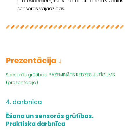
profesionāļiem, kuri var atbalstīt bērna vizuālās
sensorās vajadzības.
Prezentācija ↓
Sensorās grūtības: PAZEMINĀTS REDZES JUTĪGUMS
(prezentācija)
4. darbnīca
Ēšana un sensorās grūtības.
Praktiska darbnīca