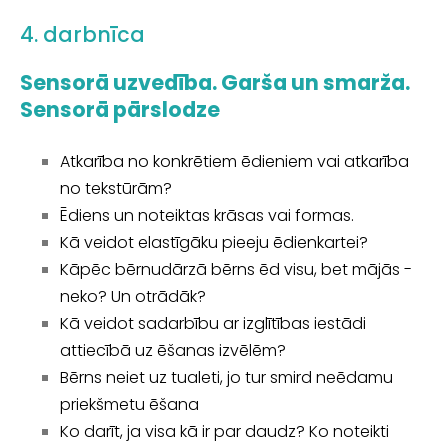
4. darbnīca
Sensorā uzvedība. Garša un smarža.
Sensorā pārslodze
Atkarība no konkrētiem ēdieniem vai atkarība
no tekstūrām?
Ēdiens un noteiktas krāsas vai formas.
Kā veidot elastīgāku pieeju ēdienkartei?
Kāpēc bērnudārzā bērns ēd visu, bet mājās -
neko? Un otrādāk?
Kā veidot sadarbību ar izglītības iestādi
attiecībā uz ēšanas izvēlēm?
Bērns neiet uz tualeti, jo tur smird neēdamu
priekšmetu ēšana
Ko darīt, ja visa kā ir par daudz? Ko noteikti