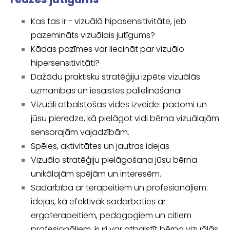
Kas tas ir - vizuālā hiposensitivitāte, jeb
pazemināts vizuālais jutīgums?
Kādas pazīmes var liecināt par vizuālo
hipersensitivitāti?
Dažādu praktisku stratēģiju izpēte vizuālās
uzmanības un iesaistes palielināšanai
Vizuāli atbalstošas vides izveide: padomi un
jūsu pieredze, kā pielāgot vidi bērna vizuālajām
sensorajām vajadzībām.
Spēles, aktivitātes un jautras idejas
Vizuālo stratēģiju pielāgošana jūsu bērna
unikālajām spējām un interesēm.
Sadarbība ar terapeitiem un profesionāļiem:
idejas, kā efektīvāk sadarboties ar
ergoterapeitiem, pedagogiem un citiem
profesionāļiem, kuri var atbalstīt bērna vizuālās