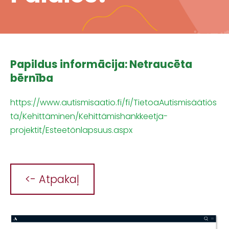
Papildus informācija: Netraucēta
bērnība
https://www.autismisaatio.fi/fi/TietoaAutismisäätiös
tä/Kehittäminen/Kehittämishankkeetja-
projektit/Esteetönlapsuus.aspx
<- Atpakaļ