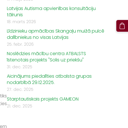
Latvijas Autisma apvienības konsultāciju
tālrunis
18. marts 2026
Līdzinieku apmācības Skangaļu muižā pulcē
dalībniekus no visas Latvijas
25. febr. 2026
Noslēdzies mācību centra ATBALSTS
īstenotais projekts "Solis uz priekšu"
31. dec. 2025
Aicinājums piedalīties atbalsta grupas
nodarbībā 29.12.2025.
27. dec. 2025
iks
Starptautiskais projekts GAMEON
ies
21. dec. 2025
iem