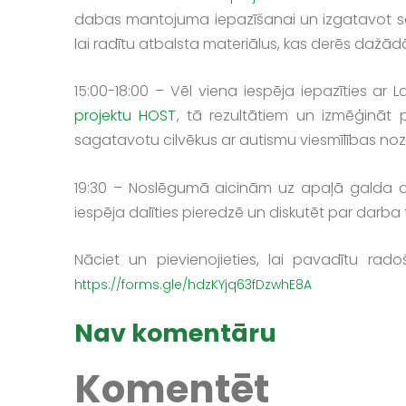
dabas mantojuma iepazīšanai un izgatavot sav
lai radītu atbalsta materiālus, kas derēs dažād
15:00-18:00 – Vēl viena iespēja iepazīties a
projektu HOST
, tā rezultātiem un izmēģināt pr
sagatavotu cilvēkus ar autismu viesmīlības noza
19:30 – Noslēgumā aicinām uz apaļā galda disk
iespēja dalīties pieredzē un diskutēt par darba 
Nāciet un pievienojieties, lai pavadītu ra
https://forms.gle/hdzKYjq63fDzwhE8A
Nav komentāru
Komentēt