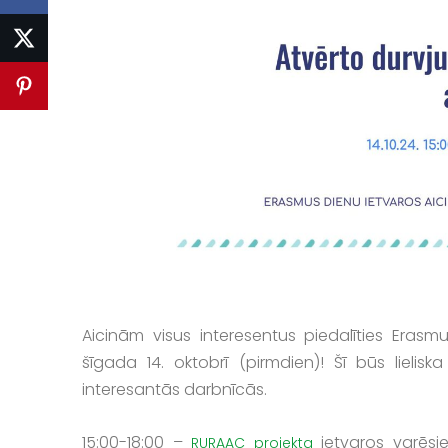
Aicinām visus interesentus piedalīties Eras
šīgada 14. oktobrī (pirmdien)! Šī būs lielis
interesantās darbnīcās.
15:00-18:00 –
ietvaros varēsie
RURAAC projekta