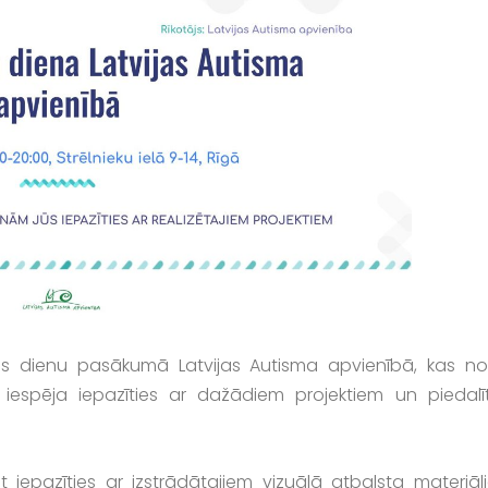
mus dienu pasākumā Latvijas Autisma apvienībā, kas not
ka iespēja iepazīties ar dažādiem projektiem un piedalīt
t iepazīties ar izstrādātajiem vizuālā atbalsta materiāl