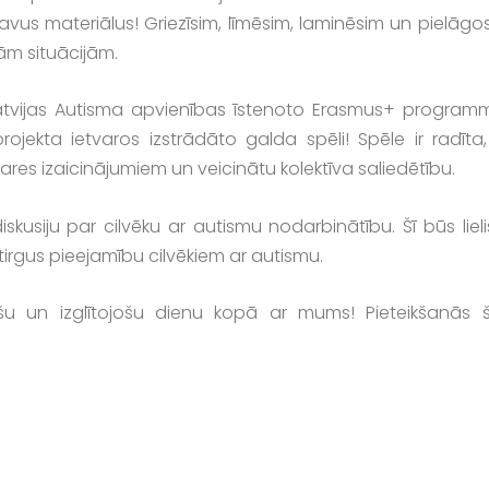
us materiālus! Griezīsim, līmēsim, laminēsim un pielāgos
ām situācijām.
r Latvijas Autisma apvienības īstenoto Erasmus+ program
ojekta ietvaros izstrādāto galda spēli! Spēle ir radīta,
res izaicinājumiem un veicinātu kolektīva saliedētību.
usiju par cilvēku ar autismu nodarbinātību. Šī būs lieli
tirgus pieejamību cilvēkiem ar autismu.
došu un izglītojošu dienu kopā ar mums!
Pieteikšanās š