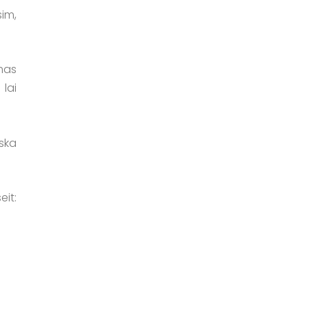
im,
mas
 lai
ska
eit: