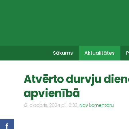
Sākums
Aktualitātes
P
Atvērto durvju die
apvienībā
12. oktobris, 2024 pl. 16:33,
Nav komentāru