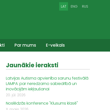
LAT
ENG
RUS
kti
Par mums
E-veikals
Jaunākie ieraksti
Latvijas Autisma apvienība sarunu festivālā
LAMPA: par neredzamo sabiedrībā un
inovācijām iekļaušanai
20. jūl. 2026
Noslēdzās konference "Klusums klasē"
11. maijs 2026