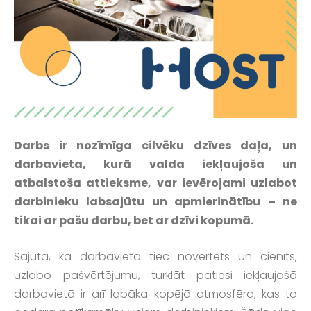
Darbs ir nozīmīga cilvēku dzīves daļa, un
darbavieta, kurā valda iekļaujoša un
atbalstoša attieksme, var ievērojami uzlabot
darbinieku labsajūtu un apmierinātību – ne
tikai ar pašu darbu, bet ar dzīvi kopumā.
Sajūta, ka darbavietā tiec novērtēts un cienīts,
uzlabo pašvērtējumu, turklāt patiesi iekļaujošā
darbavietā ir arī labāka kopējā atmosfēra, kas to