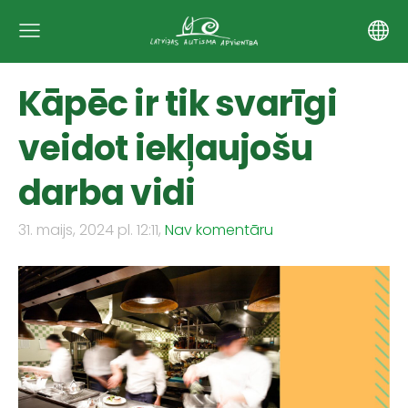
Kāpēc ir tik svarīgi
veidot iekļaujošu
darba vidi
31. maijs, 2024 pl. 12:11,
Nav komentāru