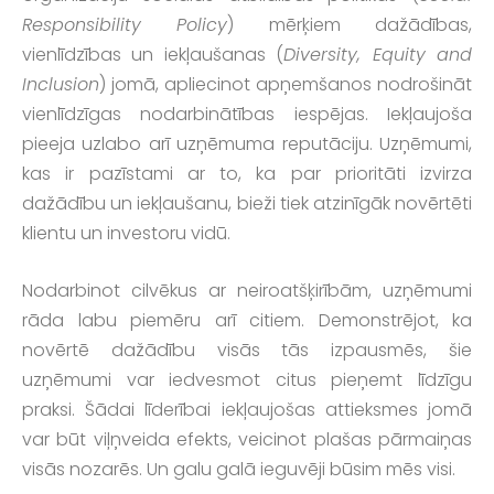
Responsibility Policy
) mērķiem dažādības,
vienlīdzības un iekļaušanas (
Diversity, Equity and
Inclusion
) jomā, apliecinot apņemšanos nodrošināt
vienlīdzīgas nodarbinātības iespējas. Iekļaujoša
pieeja uzlabo arī uzņēmuma reputāciju. Uzņēmumi,
kas ir pazīstami ar to, ka par prioritāti izvirza
dažādību un iekļaušanu, bieži tiek atzinīgāk novērtēti
klientu un investoru vidū.
Nodarbinot cilvēkus ar neiroatšķirībām, uzņēmumi
rāda labu piemēru arī citiem. Demonstrējot, ka
novērtē dažādību visās tās izpausmēs, šie
uzņēmumi var iedvesmot citus pieņemt līdzīgu
praksi. Šādai līderībai iekļaujošas attieksmes jomā
var būt viļņveida efekts, veicinot plašas pārmaiņas
visās nozarēs. Un galu galā ieguvēji būsim mēs visi.