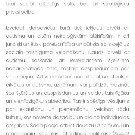
tikai sociāli atbildīgs solis, bet arī stratēģiska
priekšrocība.
Izveidot darbavietu, kurā tiek iekļauti cilvēki ar
autismu un citām neiroloģiskām atšķirībām, ir arī
juridiski un ētiski pareiza rīcība un būtisks solis ceļā uz
sociālā taisnīguma veicināšanu. Daudzi cilvēki ar
autismu saskaras ar ievērojamiem šķēršļiem
nodarbinātības jomā, tostarp aizspriedumiem par
viņu spējām. Aktīvi cenšoties nodarbināt un atbalstīt
cilvēkus ar autismu, uzņēmumi var palīdzēt mazināt
šos šķēršļus un aizspriedumus un veidot taisnīgāku
un vienlīdzīgāku sabiedrību. Tas ir spēcīgs vēstījums
par iekļaušanu un pieņemšanu, veicinot tādu
kultūru, kas novērtē dažādību un cildina individuālās
atšķirības. Šāda pieeja atbilst daudzu uzņēmumu un
organizāciju sociālās atbildības politikas (
Social