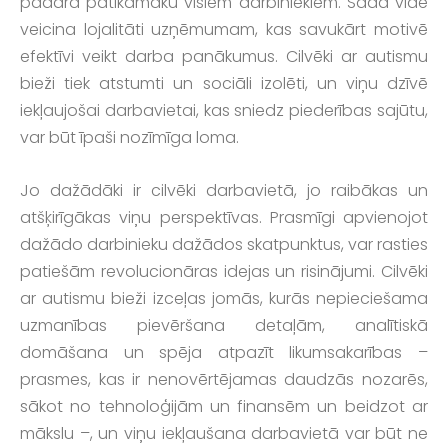
padara patīkamāku visiem darbiniekiem. Šāda vide
veicina lojalitāti uzņēmumam, kas savukārt motivē
efektīvi veikt darba panākumus. Cilvēki ar autismu
bieži tiek atstumti un sociāli izolēti, un viņu dzīvē
iekļaujošai darbavietai, kas sniedz piederības sajūtu,
var būt īpaši nozīmīga loma.
Jo dažādāki ir cilvēki darbavietā, jo raibākas un
atšķirīgākas viņu perspektīvas. Prasmīgi apvienojot
dažādo darbinieku dažādos skatpunktus, var rasties
patiešām revolucionāras idejas un risinājumi. Cilvēki
ar autismu bieži izceļas jomās, kurās nepieciešama
uzmanības pievēršana detaļām, analītiskā
domāšana un spēja atpazīt likumsakarības –
prasmes, kas ir nenovērtējamas daudzās nozarēs,
sākot no tehnoloģijām un finansēm un beidzot ar
mākslu –, un viņu iekļaušana darbavietā var būt ne