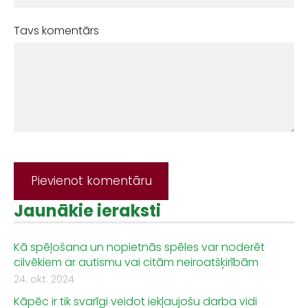
Tavs komentārs
Jaunākie ieraksti
Kā spēļošana un nopietnās spēles var noderēt
cilvēkiem ar autismu vai citām neiroatšķirībām
24. okt. 2024
Kāpēc ir tik svarīgi veidot iekļaujošu darba vidi