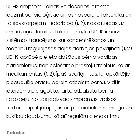
UDHS simptomu ainas veidošanos ietekmē
iedzimtība, bioloģiskie un psihoso­ciālie faktori, kā arī
to savstarpējā mijiedarbība (1, 2). Kas attiecas uz
smadzeņu darbību, fakti liecina, ka UDHS ir nervu
sistēmas traucējums, kur koncentrēša­nos un
modrību regulējošās daļas darbojas pavājināti (1, 2).
UDHS aprūpē pie­lieto dažādus bērna vadības
paņēmienus, nepieciešamo prasmju treniņus, kā arī
medikamentus (1, 2). Īpaši svarīgi ir tas, lai apkārtējie
pieaugušie prastu pareizi atbalstīt bērnu. Vidi ir
ieteicams pielāgot tā, lai tā atbalstītu bērna
rīcībspēju. No tās jāaizvāc simptomus izraisoši
faktori. Tāpat jārūpējas arī par pietiekamu mie­ga un
kustību daudzumu, kā arī regulāru dienas ritmu.
Teksts: