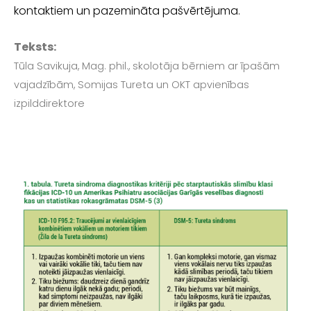
kontaktiem un pazemināta pašvērtējuma.
Teksts:
Tūla Savikuja, Mag. phil., skolotāja bērniem ar īpašām
vajadzībām, Somijas Tureta un OKT apvienī­bas
izpilddirektore