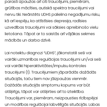
parasti iz­paužas arī citi traucējumi, piemēram,
grūtības mācīties, autiskā spektra traucēju­mi vai
nervu tiki. Neārstēts UDHS palielina negadījumu risku,
kā arī iespēju, ka attīstīsies depresija, radīsies
uzvedības traucējumi vai sāksies apreibinošo vielu
lietošana. Tāpat ar to saistās arī vājākas sekmes
mācībās un darba dzīvē.
Lai noteiktu diagnozi “UDHS”, jākonstatē seši vai
vairāki uzmanības regulācijas traucējumi un/vai seši
vai vairāki hiperaktivitātes/impulsu kontroles
traucējumi (1). Traucējumiem jāparādās dažādās
situācijās, taču tiem nav jāizpaužas vien­mēr.
Dažādās situācijās simptomu kopums var būt
atšķirīgs, tāpat var atšķirties arī to izteiktība.
Traucējumi var, piemēram, neizpausties rīcībspējai
un modrības regulācijai labvēlīgās situācijās. Labas