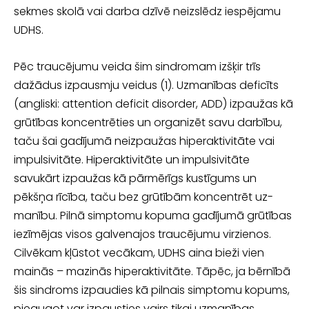
sekmes skolā vai darba dzīvē neizslēdz ie­spējamu
UDHS.
Pēc traucējumu veida šim sindromam izšķir trīs
dažādus izpausmju veidus (1). Uzmanības deficīts
(angliski: attention deficit disorder, ADD) izpaužas kā
grūtī­bas koncentrēties un organizēt savu darbību,
taču šai gadījumā neizpaužas hiper­aktivitāte vai
impulsivitāte. Hiperaktivitāte un impulsivitāte
savukārt izpaužas
kā pārmērīgs kustīgums un
pēkšņa rīcība, taču bez grūtībām koncentrēt uz­
manību. Pilnā simptomu kopuma gadījumā grūtības
iezīmējas visos galvenajos traucējumu virzienos.
Cilvēkam kļūstot vecākam, UDHS aina bieži vien
mainās – mazinās hiperaktivitāte. Tāpēc, ja bērnībā
šis sindroms izpaudies kā pilnais simptomu kopums,
pieaugot var izpausties vairs tikai uzmanības