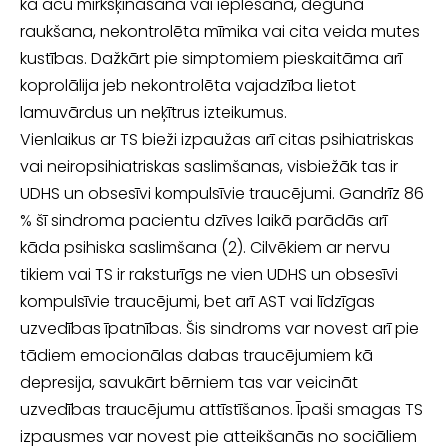
kā acu mirkšķināšana vai ieplešana, deguna
raukšana, nekon­trolēta mīmika vai cita veida mutes
kustības. Dažkārt pie simptomiem pieskaitāma arī
koprolālija jeb nekontrolēta vajadzība lietot
lamuvārdus un neķītrus izteikumus.
Vienlaikus ar TS bieži izpaužas arī citas psihiatriskas
vai neiropsihiatriskas saslim­šanas, visbiežāk tas ir
UDHS un obsesīvi kompulsīvie traucējumi. Gandrīz 86
% šī sindroma pacientu dzīves laikā parādās arī
kāda psihiska saslimšana (2). Cilvēkiem ar nervu
tikiem vai TS ir raksturīgs ne vien UDHS un obsesīvi
kompulsīvie trau­cējumi, bet arī AST vai līdzīgas
uzvedības īpatnības. Šis sindroms var novest arī pie
tādiem emocionālas dabas traucējumiem kā
depresija, savukārt bērniem tas var veicināt
uzvedības traucējumu attīstīšanos. Īpaši smagas TS
izpausmes var novest pie atteikšanās no sociāliem