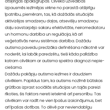
atšķirīgas apakšgrupas. Cilvēka uzvedības
izpausmēs iezīmējas virkne no paras­tā atšķirīgu
īpatnību, piemēram, tas, kā dažādās situācijās
aktivizējas smadzeņu daļas, atsevišķu smadzeņu
daļu savstarpējo sakaru efektivitāte, neiromediatoru
un hormonu darbība un regulācija, kā arī
veģetatīvās nervu sistēmas darbība. Dažādu
autisma paveidu precīzāka definēšana nākotnē var
noderēt, lai labāk pa­redzētu, tieši kāda palīdzība
katram cilvēkam ar autisma spektra diagnozi nepie­
ciešama.
Dažādu pakāpju autisma iezīmes ir daudziem
cilvēkiem. Papildus tam, ka au­tisms nozīmē būtiskas
grūtības izprast sociālās situācijas un tajās pareizi
rīkoties, šis faktors nereti ietekmē arī personību. Tas
cilvēkam var radīt ne vien īpašus izaicinājumus, bet
arī īpašas dotības. To dēvē par neviendabīgu