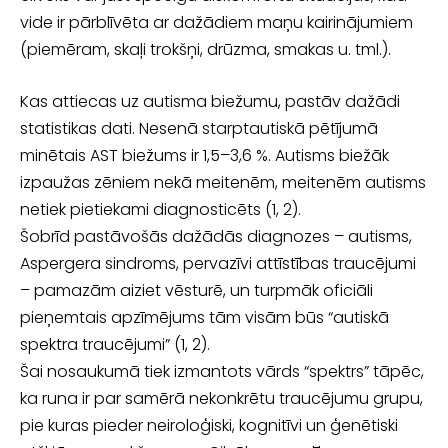
vide ir pārblīvēta ar dažādiem maņu kairinā­jumiem
(piemēram, skaļi trokšņi, drūzma, smakas u. tml.).
Kas attiecas uz autisma biežumu, pastāv dažādi
statistikas dati. Nesenā starp­tautiskā pētījumā
minētais AST biežums ir 1,5–3,6 %. Autisms biežāk
izpaužas zēniem nekā meitenēm, meitenēm autisms
netiek pietiekami diagnosticēts (1, 2).
Šobrīd pastāvošās dažādās diagnozes – autisms,
Aspergera sindroms, pervazīvi attīstības traucējumi
– pamazām aiziet vēsturē, un turpmāk oficiāli
pieņemtais apzīmējums tām visām būs “autiskā
spektra traucējumi” (1, 2).
Šai nosaukumā tiek izmantots vārds “spektrs” tāpēc,
ka runa ir par samērā ne­konkrētu traucējumu grupu,
pie kuras pieder neiroloģiski, kognitīvi un ģenētiski