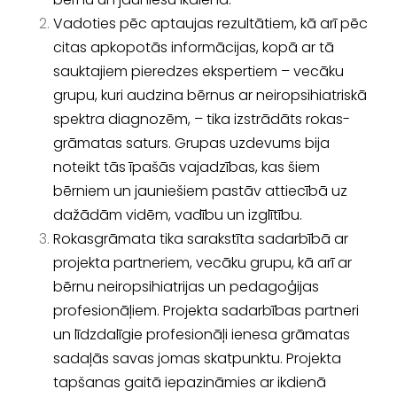
Vadoties pēc aptaujas rezultātiem, kā arī pēc
citas apkopotās informācijas, kopā ar tā
sauktajiem pieredzes ekspertiem – vecāku
grupu, kuri audzina bērnus ar neiropsihiatriskā
spektra diagnozēm, – tika izstrādāts rokas­
grāmatas saturs. Grupas uzdevums bija
noteikt tās īpašās vajadzības, kas šiem
bērniem un jauniešiem pastāv attiecībā uz
dažādām vidēm, vadību un izglītību.
Rokasgrāmata tika sarakstīta sadarbībā ar
projekta partneriem, vecāku gru­pu, kā arī ar
bērnu neiropsihiatrijas un pedagoģijas
profesionāļiem. Projekta sadarbības partneri
un līdzdalīgie profesionāļi ienesa grāmatas
sadaļās savas jomas skatpunktu. Projekta
tapšanas gaitā iepazināmies ar ikdienā