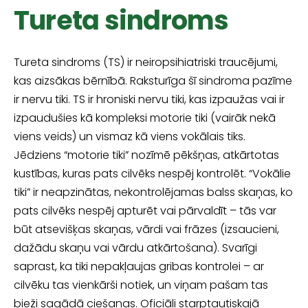
Tureta sindroms
Tureta sindroms (TS) ir neiropsihiatriski traucējumi,
kas aizsākas bērnībā. Rakstu­rīga šī sindroma pazīme
ir nervu tiki. TS ir hroniski nervu tiki, kas izpaužas vai ir
izpaudušies kā kompleksi motorie tiki (vairāk nekā
viens veids) un vismaz kā viens vokālais tiks.
Jēdziens “motorie tiki” nozīmē pēkšņas, atkārtotas
kustības, kuras pats cilvēks nespēj kontrolēt. “Vokālie
tiki” ir neapzinātas, nekontrolējamas balss skaņas, ko
pats cilvēks nespēj apturēt vai pārvaldīt – tās var
būt atsevišķas skaņas, vārdi vai frāzes (izsaucieni,
dažādu skaņu vai vārdu atkārtošana). Svarīgi
saprast, ka tiki nepakļaujas gribas kontrolei – ar
cilvēku tas vienkārši notiek, un viņam pašam tas
bieži sagādā ciešanas. Oficiāli starptautiskajā