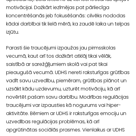
motivācijai. Dažkārt iezīmējas pat pārliecīga
koncentrēšanās jeb fokusēšanās: cilvēks nododas
kādai darbībai tik lielā mērā, ka zaudē laika un telpas
izjūtu.
Parasti šie traucējumi izpaužas jau pirmsskolas
vecumā, kaut arī tos dažkārt at­klāj tikai vēlāk,
saistībā ar sarežģījumiem skolā vai pat tikai
pieaugušā vecumā. UDHS nereti raksturīgas grūtības
vadīt savu uzvedību, piemēram, grūtības plā­not un
uzsākt kādu uzdevumu, uzturēt motivāciju, kā arī
novērtēt pašam savu darbību. Modrības regulācijas
traucējumi var izpausties kā nogurums vai hiper­
aktivitāte. Bērniem ar UDHS ir raksturīgas emociju un
uzvedības regulācijas problēmas, kā arī
apgrūtinātas sociālās prasmes. Vienlaikus ar UDHS