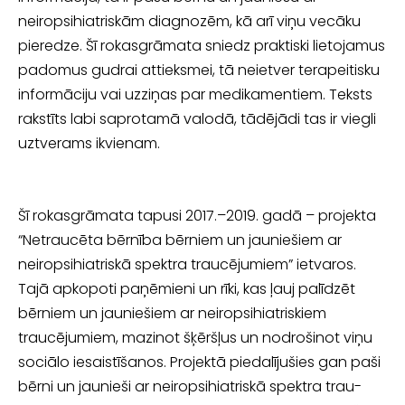
neiropsihiatriskām diagnozēm, kā arī viņu vecāku
pieredze. Šī rokasgrāmata sniedz praktiski lietoja­mus
padomus gudrai attieksmei, tā neietver terapeitisku
informāciju vai uzziņas par medikamentiem. Teksts
rakstīts labi saprotamā valodā, tādējādi tas ir viegli
uztverams ikvienam.
Šī rokasgrāmata tapusi 2017.–2019. gadā – projekta
“Netraucēta bērnība bērniem un jauniešiem ar
neiropsihiatriskā spektra traucējumiem” ietvaros.
Tajā apkopoti paņēmieni un rīki, kas ļauj palīdzēt
bērniem un jauniešiem ar neiropsihiatris­kiem
traucējumiem, mazinot šķēršļus un nodrošinot viņu
sociālo iesaistīšanos. Projektā piedalījušies gan paši
bērni un jaunieši ar neiropsihiatriskā spektra trau­