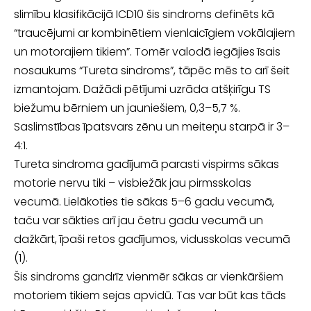
slimību klasifikācijā ICD­10 šis sindroms definēts kā
“traucējumi ar kombinētiem vienlaicīgiem vokālajiem
un motorajiem tikiem”. Tomēr valodā iegājies īsais
nosaukums “Tureta sindroms”, tāpēc mēs to arī šeit
izmantojam. Dažādi pētījumi uzrāda atšķirīgu TS
biežumu bērniem un jauniešiem, 0,3–5,7 %.
Saslimstības īpatsvars zēnu un meiteņu starpā ir 3–
4:1.
Tureta sindroma gadījumā parasti vispirms sākas
motorie nervu tiki – visbiežāk jau pirmsskolas
vecumā. Lielākoties tie sākas 5–6 gadu vecumā,
taču var sākties arī jau četru gadu vecumā un
dažkārt, īpaši retos gadījumos, vidusskolas vecumā
(1).
Šis sindroms gandrīz vienmēr sākas ar vienkāršiem
motoriem tikiem sejas apvidū. Tas var būt kas tāds