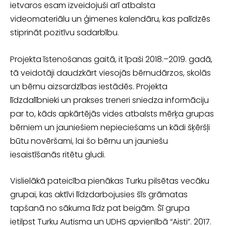
ietvaros esam izveidojuši arī atbalsta
videomateriālu un ģimenes kalendāru, kas palīdzēs
stiprināt pozitīvu sadarbību.
Projekta īstenošanas gaitā, it īpaši 2018.–2019. gadā,
tā veidotāji daudzkārt vieso­jās bērnudārzos, skolās
un bērnu aizsardzības iestādēs. Projekta
līdzdalībnieki un prakses treneri sniedza informāciju
par to, kāds apkārtējās vides atbalsts mērķa grupas
bērniem un jauniešiem nepieciešams un kādi šķēršļi
būtu novēršami, lai šo bērnu un jauniešu
iesaistīšanās ritētu gludi.
Vislielākā pateicība pienākas Turku pilsētas vecāku
grupai, kas aktīvi līdzdar­bojusies šīs grāmatas
tapšanā no sākuma līdz pat beigām. Šī grupa
ietilpst Turku Autisma un UDHS apvienībā “Aisti”. 2017.