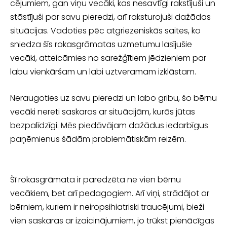
cējumiem, gan viņu vecāki, kas nesavtīgi rakstījuši un
stāstījuši par savu pieredzi, arī raksturojuši dažādas
situācijas. Vadoties pēc atgriezeniskās saites, ko
sniedza šīs rokasgrāmatas uzmetumu lasījušie
vecāki, atteicāmies no sarežģītiem jēdzie­niem par
labu vienkāršam un labi uztveramam izklāstam.
Neraugoties uz savu pieredzi un labo gribu, šo bērnu
vecāki nereti saskaras ar situācijām, kurās jūtas
bezpalīdzīgi. Mēs piedāvājam dažādus iedarbīgus
paņē­mienus šādām problemātiskām reizēm.
Šī rokasgrāmata ir paredzēta ne vien bērnu
vecākiem, bet arī pedagogiem. Arī viņi, strādājot ar
bērniem, kuriem ir neiropsihiatriski traucējumi, bieži
vien sa­skaras ar izaicinājumiem, jo trūkst pienācīgas