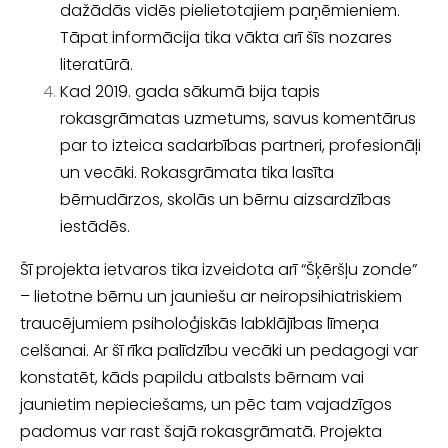
dažādās vidēs pielietotajiem paņēmieniem.
Tāpat informācija tika vākta arī šīs noza­res
literatūrā.
Kad 2019. gada sākumā bija tapis
rokasgrāmatas uzmetums, savus komentā­
rus
par to izteica sadarbības partneri, profesionāļi
un vecāki. Rokasgrāmata tika lasīta
bērnudārzos, skolās un bērnu aizsardzības
iestādēs.
Šī projekta ietvaros tika izveidota arī “Šķēršļu zonde”
– lietotne bērnu un jauniešu ar neiropsihiatriskiem
traucējumiem psiholoģiskās labklājības līmeņa
celšanai. Ar šī rīka palīdzību vecāki un pedagogi var
konstatēt, kāds papildu atbalsts bēr­nam vai
jaunietim nepieciešams, un pēc tam vajadzīgos
padomus var rast šajā rokasgrāmatā. Projekta