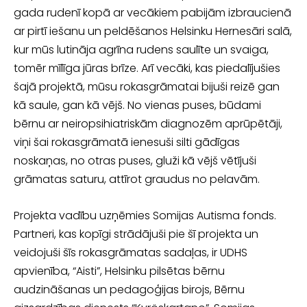
gada rudenī kopā ar vecākiem pabi­jām izbraucienā
ar pirtī iešanu un peldēšanos Helsinku Hernesāri salā,
kur mūs lutināja agrīna rudens saulīte un svaiga,
tomēr mīlīga jūras brīze. Arī vecāki, kas piedalījušies
šajā projektā, mūsu rokasgrāmatai bijuši reizē gan
kā saule, gan kā vējš. No vienas puses, būdami
bērnu ar neiropsihiatriskām diagnozēm aprūpētāji,
viņi šai rokasgrāmatā ienesuši silti gādīgas
noskaņas, no otras puses, gluži kā vējš vētījuši
grāmatas saturu, attīrot graudus no pelavām.
Projekta vadību uzņēmies Somijas Autisma fonds.
Partneri, kas kopīgi strādājuši pie šī projekta un
veidojuši šīs rokasgrāmatas sadaļas, ir UDHS
apvienība, “Aisti”, Helsinku pilsētas bērnu
audzināšanas un pedagoģijas birojs, Bērnu