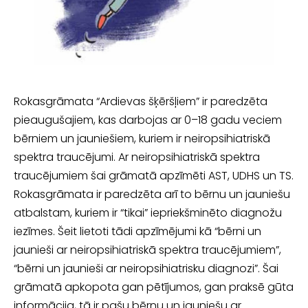
Rokasgrāmata “Ardievas šķēršļiem” ir paredzēta
pieaugušajiem, kas darbojas ar 0–18 gadu veciem
bērniem un jauniešiem, kuriem ir neiropsihiatriskā
spektra traucējumi. Ar neiropsihiatriskā spektra
traucējumiem šai grāmatā apzīmēti AST, UDHS un TS.
Rokasgrāmata ir paredzēta arī to bērnu un jauniešu
atbal­stam, kuriem ir “tikai” iepriekšminēto diagnožu
iezīmes. Šeit lietoti tādi apzī­mējumi kā “bērni un
jaunieši ar neiropsihiatriskā spektra traucējumiem”,
“bērni un jaunieši ar neiropsihiatrisku diagnozi”. Šai
grāmatā apkopota gan pētījumos, gan praksē gūta
informācija, tā ir pašu bērnu un jauniešu ar