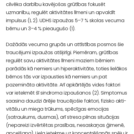
cilvēka darbību kavējošas grūtības fokusēt
uzmanību, regulēt aktivitātes līmeni un apvaldīt
impulsus (1, 2). UDHS izpaužas 5–7 % skolas vecuma
bērnu un 3–4 % pieaugušo (1).
Dažādās vecuma grupās un attīstības posmos šie
traucējumi izpaužas atšķirīgi. Piemēram, grūtības
regulēt savu aktivitātes līmeni maziem bērniem
parādās kā nemiers un hiperaktivitāte, toties lielākos
bērnos tās var izpausties kā nemiers un pat
pazemināta aktivitāte. Arī apkārtējās vides faktori
var ietekmēt šī sindroma izpaušanos (2). Simptomus
saasina daudzi ārējie traucējošie faktori, fizisko akti­
vitāšu un miega trūkums, spēcīgas emocijas
(satraukums, dusmas), arī stresa pil­nas situācijas
(nepareizi izvērtētas prasības, nesaskaņas ģimenē,
apcelšana). Liela ietekme uz koncentrēšanās spēju ir