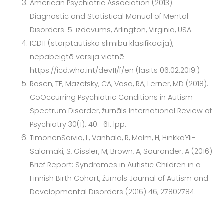
American Psychiatric Association (2013).
Diagnostic and Statistical Manual of Mental
Disorders. 5. izdevums, Arlington, Virginia, USA.
ICD­11 (starptautiskā slimību klasifikācija),
nepabeigtā versija vietnē
https://icd.who.int/dev11/f/en (lasīts 06.02.2019.)
Rosen, TE, Mazefsky, CA, Vasa, RA, Lerner, MD (2018).
Co­Occurring Psychiatric Conditions in Autism
Spectrum Disorder, žurnāls International Review of
Psychiatry 30(1): 40.–61. lpp.
Timonen­Soivio, L, Vanhala, R, Malm, H, Hinkka­Yli­
Salomäki, S, Gissler, M, Brown, A, Souran­der, A (2016).
Brief Report: Syndromes in Autistic Children in a
Finnish Birth Cohort, žurnāls Journal of Autism and
Developmental Disorders (2016) 46, 2780­2784.