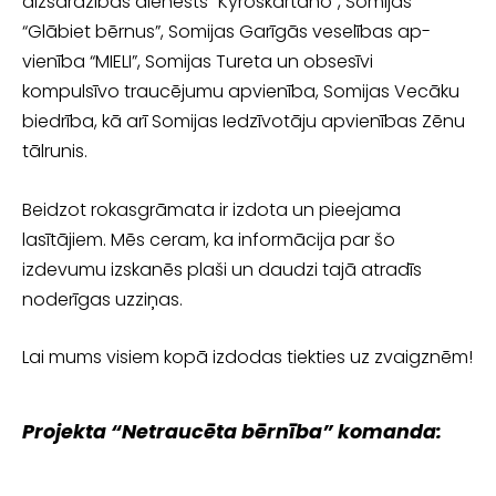
aizsardzības dienests “Kyröskartano”, Somijas
“Glābiet bērnus”, Somijas Garīgās veselības ap­
vienība “MIELI”, Somijas Tureta un obsesīvi
kompulsīvo traucējumu apvienība, Somijas Vecāku
biedrība, kā arī Somijas Iedzīvotāju apvienības Zēnu
tālrunis.
Beidzot rokasgrāmata ir izdota un pieejama
lasītājiem. Mēs ceram, ka informācija par šo
izdevumu izskanēs plaši un daudzi tajā atradīs
noderīgas uzziņas.
Lai mums visiem kopā izdodas tiekties uz zvaigznēm!
Projekta “Netraucēta bērnība” komanda: