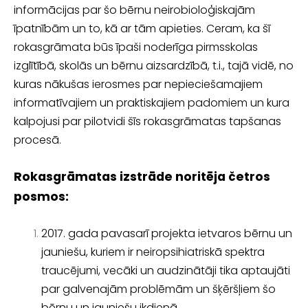
informācijas par šo bērnu neiro­bioloģiskajām
īpatnībām un to, kā ar tām apieties. Ceram, ka šī
rokasgrāmata būs īpaši noderīga pirmsskolas
izglītībā, skolās un bērnu aizsardzībā, t.i., tajā vidē, no
kuras nākušas ierosmes par nepieciešamajiem
informatīvajiem un praktiskajiem padomiem un kura
kalpojusi par pilotvidi šīs rokasgrāmatas tapšanas
procesā.
Rokasgrāmatas izstrāde noritēja četros
posmos:
2017. gada pavasarī projekta ietvaros bērnu un
jauniešu, kuriem ir neiropsi­hiatriskā spektra
traucējumi, vecāki un audzinātāji tika aptaujāti
par galve­najām problēmām un šķēršļiem šo
bērnu un jauniešu ikdienā.