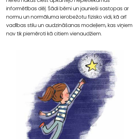
nereti nākas ciest apkārtējo nepietiekamās
informētības dēļ. Šādi bērni un jaunieši sastopas ar
normu un nor­māluma ierobežotu fizisko vidi, kā arī
vadības stilu un audzināšanas modeļiem, kas viņiem
nav tik piemēroti kā citiem vienaudžiem.