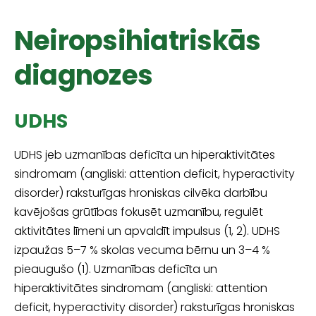
Neiropsihiatriskās
diagnozes
UDHS
UDHS jeb uzmanības deficīta un hiperaktivitātes
sindromam (angliski: attention deficit, hyperactivity
disorder) raksturīgas hroniskas cilvēka darbību
kavējošas grūtības fokusēt uzmanību, regulēt
aktivitātes līmeni un apvaldīt impulsus (1, 2). UDHS
izpaužas 5–7 % skolas vecuma bērnu un 3–4 %
pieaugušo (1). Uzmanības deficīta un
hiperaktivitātes sindromam (angliski: attention
deficit, hyperactivity disorder) raksturīgas hroniskas