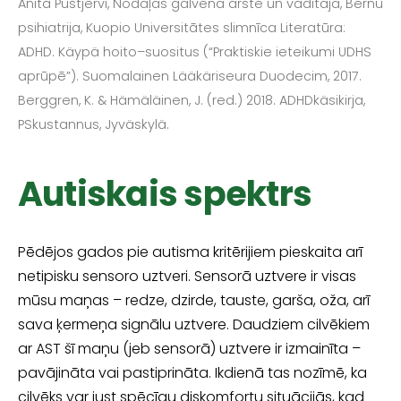
Anita Pūstjervi, Nodaļas galvenā ārste un vadītāja, Bērnu
psihiatrija, Kuopio Universitātes slimnīca Literatūra:
ADHD. Käypä hoito–suositus (“Praktiskie ieteikumi UDHS
aprūpē”). Suomalainen Lääkäriseura Duodecim, 2017.
Berggren, K. & Hämäläinen, J. (red.) 2018. ADHD­käsikirja,
PS­kustannus, Jyväskylä.
Autiskais spektrs
Pēdējos gados pie autisma kritērijiem pieskaita arī
netipisku sensoro uztveri. Sen­sorā uztvere ir visas
mūsu maņas – redze, dzirde, tauste, garša, oža, arī
sava ķer­meņa signālu uztvere. Daudziem cilvēkiem
ar AST šī maņu (jeb sensorā) uztvere ir izmainīta –
pavājināta vai pastiprināta. Ikdienā tas nozīmē, ka
cilvēks var just spēcīgu diskomfortu situācijās, kad