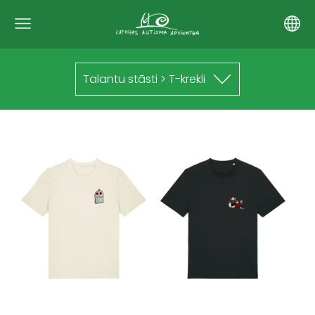
Talantu stāsti > T-krekli