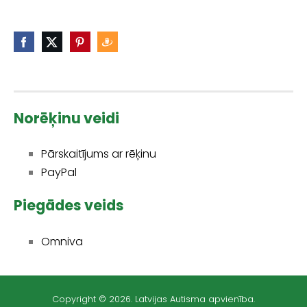
Norēķinu veidi
Pārskaitījums ar rēķinu
PayPal
Piegādes veids
Omniva
Copyright © 2026. Latvijas Autisma apvienība.