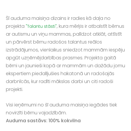
Šī auduma maisiņa dizains ir radies kā daļa no
projekta
, kura mērķis ir atbalstīt bērnus
"Talantu stāsti"
ar autismu un viņu mammas, palīdzot atklāt, attīstīt
un pārvērst bērnu radošos talantus reālos
izstrādājumos, vienlaikus sniedzot mammām iespēju
apgūt uzņēmējdarbības prasmes. Projekta gaitā
bērni un jaunieši kopā ar mammām un dažādu jomu
ekspertiem piedalījušies hakatonā un radošajās
darbnīcās, kur radīti mākslas darbi un citi radoši
projekti.
Visi ieņēmumi no šī auduma maisiņa iegādes
tiek
novirzīti bērnu vajadzībām.
Auduma sastāvs:
100% kokvilna