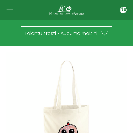
Talantu stāsti > Auduma maisiņi