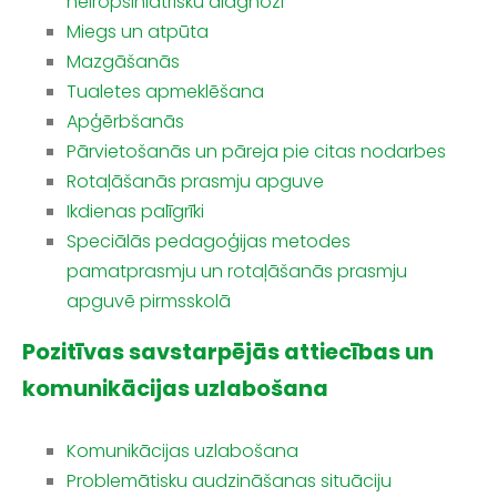
neiropsihiatrisku diagnozi
Miegs un atpūta
Mazgāšanās
Tualetes apmeklēšana
Apģērbšanās
Pārvietošanās un pāreja pie citas nodarbes
Rotaļāšanās prasmju apguve
Ikdienas palīgrīki
Speciālās pedagoģijas metodes
pamatprasmju un rotaļāšanās prasmju
apguvē pirmsskolā
Pozitīvas savstarpējās attiecības un
komunikācijas uzlabošana
Komunikācijas uzlabošana
Problemātisku audzināšanas situāciju