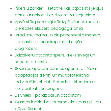
“Šķēršļu zonde” – lietotne, kas atpazīst šķēršļus
bērnu ar neiropsihiatriskiem traucējumiem
Apvērstās psiholoģiskās izglītošanas modelis:
pieredzes eksperti pedagogu lomā
Ieradumu maiņa un citi paņēmieni ģimenēm,
kas saskaras ar neiropsihiatriskajām
diagnozēm
Līdzcilvēku atbalsta spēks. Prieks sniegt un
saņemt atbalstu
Sociālās apdrošināšanas aģentūras “Kela”
adaptācijas treniņi un multiprofesionāli
individuālie rehabilitācijas kursi klientiem ar
neiropsihiatrisku diagnozi
Dzīvnieki – palīdzībai un atbalstam
Garīgās labklājības prasmes ikdienas grūtību
pārvarēšanai