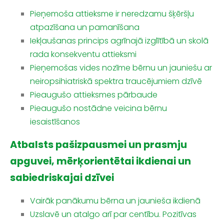
Pieņemoša attieksme ir neredzamu šķēršļu
atpazīšana un pamanīšana
Iekļaušanas princips agrīnajā izglītībā un skolā
rada konsekventu attieksmi
Pieņemošas vides nozīme bērnu un jauniešu ar
neiropsihiatriskā spektra traucējumiem dzīvē
Pieaugušo attieksmes pārbaude
Pieaugušo nostādne veicina bērnu
iesaistīšanos
Atbalsts pašizpausmei un prasmju
apguvei, mērķorientētai ikdienai un
sabiedriskajai dzīvei
Vairāk panākumu bērna un jaunieša ikdienā
Uzslavē un atalgo arī par centību. Pozitīvas