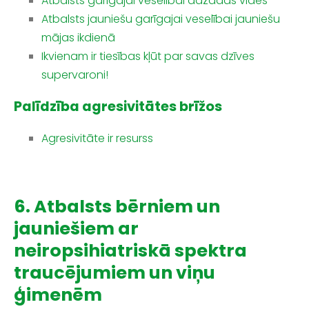
Atbalsts garīgajai veselībai dažādās vidēs
Atbalsts jauniešu garīgajai veselībai jauniešu
mājas ikdienā
Ikvienam ir tiesības kļūt par savas dzīves
supervaroni!
Palīdzība agresivitātes brīžos
Agresivitāte ir resurss
6. Atbalsts bērniem un
jauniešiem ar
neiropsihiatriskā spektra
traucējumiem un viņu
ģimenēm