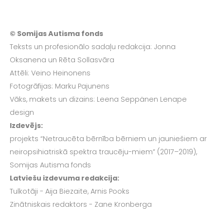
© Somijas Autisma fonds
Teksts un profesionālo sadaļu redakcija: Jonna
Oksanena un Rēta Sollasvāra
Attēli: Veino Heinonens
Fotogrāfijas: Marku Pajunens
Vāks, makets un dizains: Leena Seppänen Lenape
design
Izdevējs:
projekts “Netraucēta bērnība bērniem un jauniešiem ar
neiropsihiatriskā spektra traucēju-miem” (2017–2019),
Somijas Autisma fonds
Latviešu izdevuma redakcija:
Tulkotāji - Aija Biezaite, Arnis Pooks
Zinātniskais redaktors - Zane Kronberga