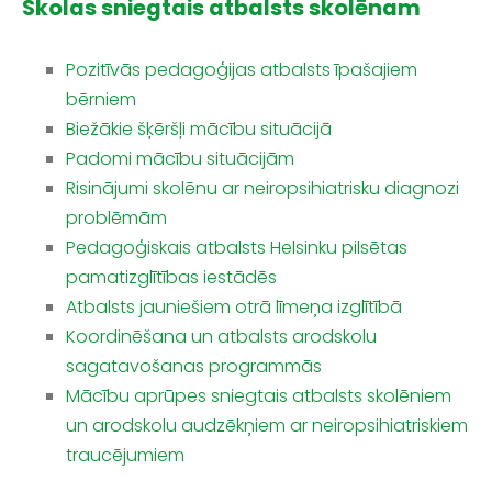
Skolas sniegtais atbalsts skolēnam
Pozitīvās pedagoģijas atbalsts īpašajiem
bērniem
Biežākie šķēršļi mācību situācijā
Padomi mācību situācijām
Risinājumi skolēnu ar neiropsihiatrisku diagnozi
problēmām
Pedagoģiskais atbalsts Helsinku pilsētas
pamatizglītības iestādēs
Atbalsts jauniešiem otrā līmeņa izglītībā
Koordinēšana un atbalsts arodskolu
sagatavošanas programmās
Mācību aprūpes sniegtais atbalsts skolēniem
un arodskolu audzēkņiem ar neiropsihiatriskiem
traucējumiem