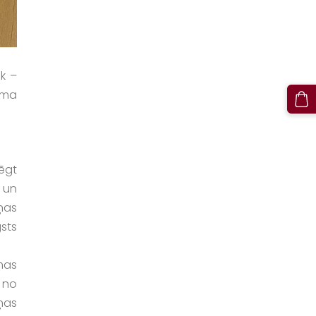
k –
uma
ēgt
a un
ņas
sts
mas
 no
ņas