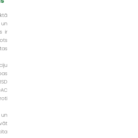
as
iktā
m un
s ir
ots
tas
iju
ības
RSD
DAC
oti
 un
vāt
ita