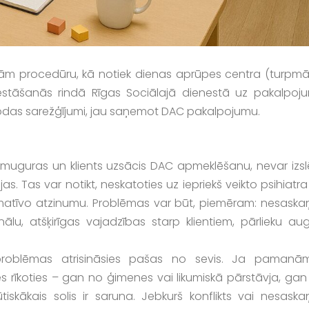
atījām procedūru, kā notiek dienas aprūpes centra (turpmā
stāšanās rindā Rīgas Sociālajā dienestā uz pakalpoj
a rodas sarežģījumi, jau saņemot DAC pakalpojumu.
z muguras un klients uzsācis DAC apmeklēšanu, nevar izsl
s. Tas var notikt, neskatoties uz iepriekš veikto psihiatr
ormatīvo atzinumu. Problēmas var būt, piemēram: nesaska
nālu, atšķirīgas vajadzības starp klientiem, pārlieku aug
problēmas atrisināsies pašas no sevis. Ja pamanā
s rīkoties – gan no ģimenes vai likumiskā pārstāvja, gan
skākais solis ir saruna. Jebkurš konflikts vai nesaska