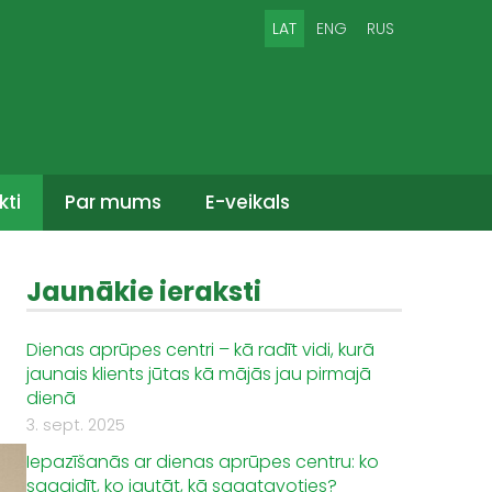
LAT
ENG
RUS
kti
Par mums
E-veikals
Jaunākie ieraksti
Dienas aprūpes centri – kā radīt vidi, kurā
jaunais klients jūtas kā mājās jau pirmajā
dienā
3. sept. 2025
Iepazīšanās ar dienas aprūpes centru: ko
sagaidīt, ko jautāt, kā sagatavoties?