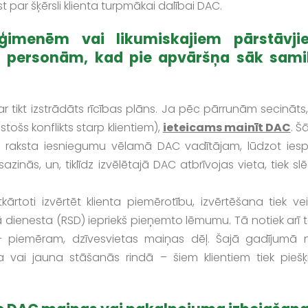
st par šķērsli klienta turpmākai dalībai DAC.
 ģimenēm vai likumiskajiem pārstāvji
m personām, kad pie apvāršņa sāk sami
tikt izstrādāts rīcības plāns. Ja pēc pārrunām secināts,
tošs konflikts starp klientiem),
ieteicams mainīt DAC
. Š
vis raksta iesniegumu vēlamā DAC vadītājam, lūdzot iesp
azinās, un, tiklīdz izvēlētajā DAC atbrīvojas vieta, tiek sl
rtoti izvērtēt klienta piemērotību, izvērtēšana tiek vei
ā dienesta (RSD) iepriekš pieņemto lēmumu. Tā notiek arī 
 – piemēram, dzīvesvietas maiņas dēļ. Šajā gadījumā 
 vai jauna stāšanās rindā – šiem klientiem tiek piešķi