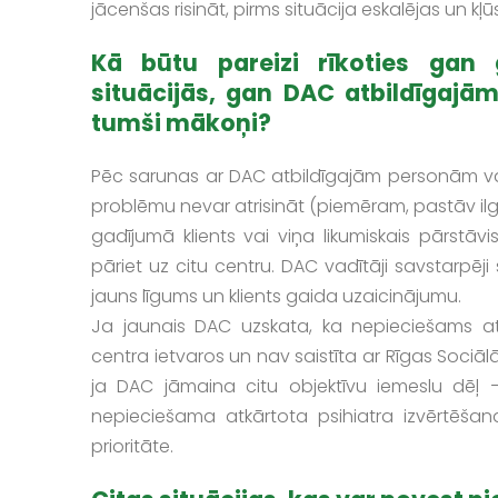
jācenšas risināt, pirms situācija eskalējas un kļū
Kā būtu pareizi rīkoties gan
situācijās, gan DAC atbildīgajā
tumši mākoņi?
Pēc sarunas ar DAC atbildīgajām personām var 
problēmu nevar atrisināt (piemēram, pastāv ilgs
gadījumā klients vai viņa likumiskais pārstā
pāriet uz citu centru. DAC vadītāji savstarpēji s
jauns līgums un klients gaida uzaicinājumu.
Ja jaunais DAC uzskata, ka nepieciešams atkā
centra ietvaros un nav saistīta ar Rīgas Sociāl
ja DAC jāmaina citu objektīvu iemeslu dēļ
nepieciešama atkārtota psihiatra izvērtēšana
prioritāte.