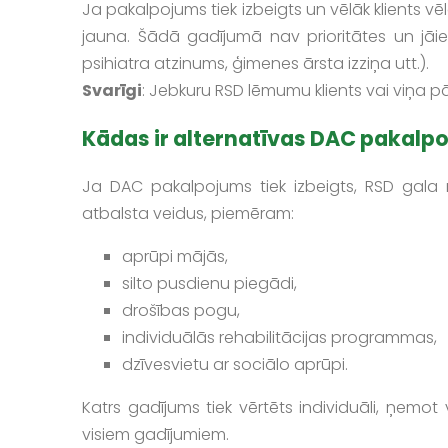
Ja pakalpojums tiek izbeigts un vēlāk klients vēl
jauna. Šādā gadījumā nav prioritātes un jāi
psihiatra atzinums, ģimenes ārsta izziņa utt.).
Svarīgi
: Jebkuru RSD lēmumu klients vai viņa p
Kādas ir alternatīvas DAC pakal
Ja DAC pakalpojums tiek izbeigts, RSD gala n
atbalsta veidus, piemēram:
aprūpi mājās,
silto pusdienu piegādi,
drošības pogu,
individuālās rehabilitācijas programmas,
dzīvesvietu ar sociālo aprūpi.
Katrs gadījums tiek vērtēts individuāli, ņemo
visiem gadījumiem.