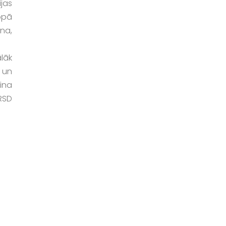
jas
opā
na,
ālāk
ā un
ina
 RSD