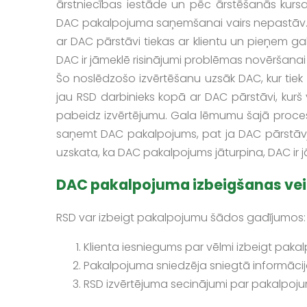
ārstniecības iestāde un pēc ārstēšanās kursa
DAC pakalpojuma saņemšanai vairs nepastāv.
ar DAC pārstāvi tiekas ar klientu un pieņem g
DAC ir jāmeklē risinājumi problēmas novēršanai l
Šo noslēdzošo izvērtēšanu uzsāk DAC, kur tiek ai
jau RSD darbinieks kopā ar DAC pārstāvi, kurš v
pabeidz izvērtējumu. Gala lēmumu šajā procesā
saņemt DAC pakalpojums, pat ja DAC pārstāvji i
uzskata, ka DAC pakalpojums jāturpina, DAC ir j
DAC pakalpojuma izbeigšanas vei
RSD var izbeigt pakalpojumu šādos gadījumos:
Klienta iesniegums par vēlmi izbeigt pa
Pakalpojuma sniedzēja sniegtā informācija
RSD izvērtējuma secinājumi par pakalpoju