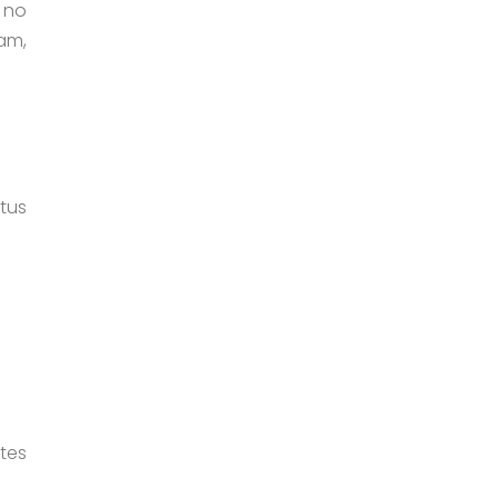
ā no
am,
tus
tes