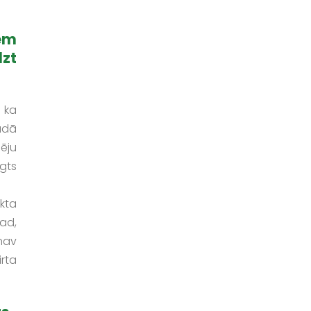
em
lzt
 ka
ādā
ēju
ēgts
kta
tad,
nav
rta