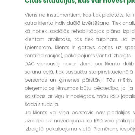
Citas situācijas, kas var novest 
Viens no instrumentiem, kas tiek pielietots, lai
katra klienta individuālā izvērtēšana. Tiek ana
kā notiek sociālās rehabilitācijas plāna izpil
klientam atbilstošs, tas tiek turpināts. Ja 
(piemēram, klients ir gatavs doties uz spe
kontrindikācijas), pakalpojums var tikt izbeigts.
DAC vienpusēji nevar izlemt par klienta dalī
sarunu ceļā, tiek sasaukta starpinstitucionālā
personas un ģimenes pārstāvji. Tās mērķis ir
pieņemtajos lēmumos būtu pēctecība, jo, ja D
saistības ar viņu ir noslēgtas, taču RSD jāpa
šādā situācijā.
Ja klients vai viņa pārstāvis nav piedalījie
uzaicina uz novērtējumu, ko RSD veic pakalpoj
izbeigtā pakalpojuma vietā. Piemēram, iespēja