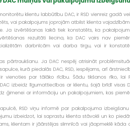
pie DAC maiņas vai pakalpojuma izbeigšan
 monitorētu klientu labbūtību DAC, ir RSD vienreiz gadā ve
lizēts, vai pakalpojums joprojām atbilst klienta vajadzībā
de. Ja izvērtēšanas laikā tiek konstatēts, ka pakalpojum
izvērtēšanas rezultāti liecina, ka DAC vairs nav piemēr
cializētām darbnīcām vai darba tirgu, vai ir konstatē
bas pārtraukšanu. Ja DAC nespēj atrisināt problēmsituāc
 sapulce, kurā piedalās DAC, RSD, iespējams, arī ārstniec
 vienoties par tālāko rīcību. Šādu tikšanos rīko, lai 
AC izbeidz līgumattiecības ar klientu, šajā brīdī visas 
līdz ģimenei ar informāciju un pakalpojumiem, kas piemēr
s sapulcē, RSD viņu informē par pakalpojuma izbeigšanu
umu izbeidzot, lai saprastu klienta stāvokli un ko piedā
ms, klientam ir jāārstējas slimnīcā vai jāapmeklē kāda c