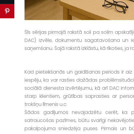
Šīs sērijas pirmajā rakstā soli pa solim apsk
DAC) izvēle, dokumentu sagatavošana un ie
saņemšanu. Šajā rakstā izklāstu, kā rīkoties, j
Kad pieteikšanās un gaidīšanas periods ir ai
iespēju, ka var rasties dažādas problēmsituācija
sociālā dienesta izvērtējumu, kā arī DAC inf
starp klientiem, grūtības saprasties ar perso
trokšņu līmenis u.c.
Šādos gadījumos nevajadzētu cerēt, ka 
satraucošas pazīmes, būtu svarīgi nekavējotie
pakalpojuma sniedzēja puses. Pirmais un būti