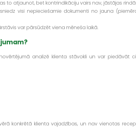
as to atjaunot, bet kontrindikāciju vairs nav, jāstājas rind
esniedz visi nepieciešamie dokumenti no jauna (piemēr
ārstāvis var pārsūdzēt viena mēneša laikā.
pojumam?
ovērtējumā analizē klienta stāvokli un var piedāvāt ci
t vērā konkrētā klienta vajadzības, un nav vienotas recep