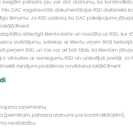
 beigām psihiatrs jau var dot atzinumu, ka kontrindikāci
 Pēc DAC sagatavotās dokumentācijas RSD darbinieks k
alīgo lēmumu. Ja RSD uzskata, ka DAC pakalpojums jāturpi
okālā līmenī.
zpildīta attiecīgā klienta karte un nosūtīta uz RSD, kur t
eica izvērtējumu, satiekas ar klientu viņam ērtā teritorij
 pieņem RSD, un tas var arī būt tāds, ka klientam jāturp
r vērsušies ar iesniegumu RSD un uzskatījuši pretēji. Ja
āmeklē risinājumi problēmas novēršanai lokālā līmenī.
di
kalpojuma saņemšanu;
 (piemēram, psihiatra atzinums par kontrindikācijām);
ma neatbilstību.